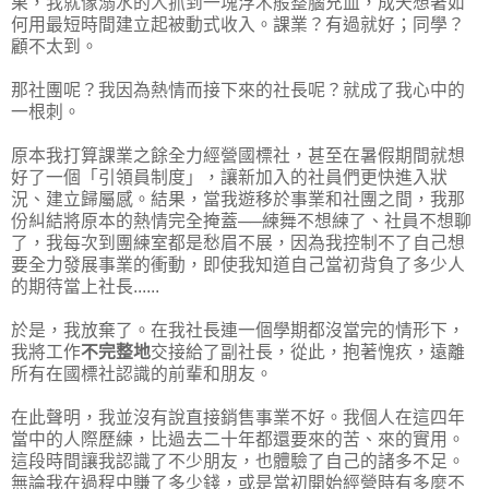
果，我就像溺水的人抓到一塊浮木般整腦充血，成天想著如
何用最短時間建立起被動式收入。課業？有過就好；同學？
顧不太到。
那社團呢？我因為熱情而接下來的社長呢？就成了我心中的
一根刺。
原本我打算課業之餘全力經營國標社，甚至在暑假期間就想
好了一個「引領員制度」，讓新加入的社員們更快進入狀
況、建立歸屬感。結果，當我遊移於事業和社團之間，我那
份糾結將原本的熱情完全掩蓋──練舞不想練了、社員不想聊
了，我每次到團練室都是愁眉不展，因為我控制不了自己想
要全力發展事業的衝動，即使我知道自己當初背負了多少人
的期待當上社長......
於是，我放棄了。在我社長連一個學期都沒當完的情形下，
我將工作
不完整地
交接給了副社長，從此，抱著愧疚，遠離
所有在國標社認識的前輩和朋友。
在此聲明，我並沒有說直接銷售事業不好。我個人在這四年
當中的人際歷練，比過去二十年都還要來的苦、來的實用。
這段時間讓我認識了不少朋友，也體驗了自己的諸多不足。
無論我在過程中賺了多少錢，或是當初開始經營時有多麼不