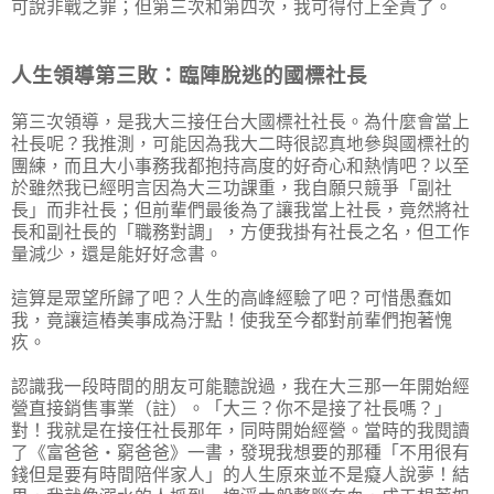
可說非戰之罪；但第三次和第四次，我可得付上全責了。
人生領導第三敗：臨陣脫逃的國標社長
第三次領導，是我大三接任台大國標社社長。為什麼會當上
社長呢？我推測，可能因為我大二時很認真地參與國標社的
團練，而且大小事務我都抱持高度的好奇心和熱情吧？以至
於雖然我已經明言因為大三功課重，我自願只競爭「副社
長」而非社長；但前輩們最後為了讓我當上社長，竟然將社
長和副社長的「職務對調」，方便我掛有社長之名，但工作
量減少，還是能好好念書。
這算是眾望所歸了吧？人生的高峰經驗了吧？可惜愚蠢如
我，竟讓這樁美事成為汙點！使我至今都對前輩們抱著愧
疚。
認識我一段時間的朋友可能聽說過，我在大三那一年開始經
營直接銷售事業（註）。「大三？你不是接了社長嗎？」
對！我就是在接任社長那年，同時開始經營。當時的我閱讀
了《富爸爸‧窮爸爸》一書，發現我想要的那種「不用很有
錢但是要有時間陪伴家人」的人生原來並不是癡人說夢！結