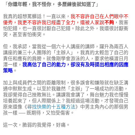
「
你還年輕，我不怪你， 多歷練後就知道了
」
我真的超想罵髒話！一直以來，
我不容許自己在人們眼中不
優秀，我更不容許我已經盡了全力，還被人家說
不夠
，我害
怕犯錯，也一直很討厭自己犯錯。除此之外，我還很討厭衝
突，甚至害怕衝突。
但，我承認，當我從一個六十人講座的講師，躍升為兩百人
講座的兼三十人團隊的「主辦人」，我真的太輕忽了自己的
責任和應有的肩膀。就像剛學會游泳的人，要求他橫渡日月
潭一樣，
我高估了自己的能力，卻沒有及時提出相應的因應
策略
。
加上與成員們之間的距離限制，很多誤會和嫌隙就在缺乏溝
通中默默生成。以至於我雖然「主辦」了一場成功的活動，
我卻覺得自己挫敗無比。講課我會講了，舞台魅力我也慢慢
培養起來了，但人際關係上？我經過這場活動，才發現自己
原來還像《
尋找快樂的十五種方法
》中男主角內心的那個男
孩一樣 ── 既期待，又怕受傷害。
這一次，脆弱的我覺得，好痛。