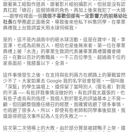
跟著美工組製作道具、跟著影片組拍攝影片，但就是沒有認
真扛起「總召」這個領導的角色。再加上後來我犯了一大錯
──跟學校裡面一個
我很不喜歡但卻有一定影響力的前慈幼社
社長
在學務處正面衝突，導致後來他私下糾集同學，在畢業
典禮我上台致詞當天用水球伺候我。
是的，這不是內湖高中的砸水球活動，這是在建中。我，李
宣澤，也成為前無古人，相信也是後無來者，第一位在畢業
典禮上被「水洗」的畢業生致詞代表兼畢業典禮籌備會總
召。在數以百計的教職員、一千三百位學生、超過兩千位的
家長面前，我膝蓋以下，全濕。
這件事情發生之後，在支持與批判兩方在網路上的筆戰當然
少不了。大家如果去 Google 我的名字就會發現，一個叫做
「深藍」的學生論壇上，還保留了當時別人（匿名者）對我
的不滿 ── 有批評我事情沒做好的，有批評我太囂張的，也
有些子虛烏有的指控。我個人對於匿名的評論基本上不屑一
顧，但回顧整個擔任總召的經歷，我確實逃避了很多事情，
也逃避了很多人。所以，即使有些老師和同學事後挺我，我
還是得把這次事件記為人生的失敗之一。
這次第二次領導上的大敗，由於部分算是被趕鴨子上架，還