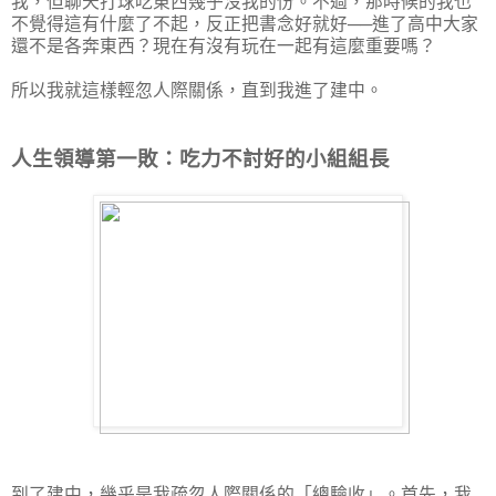
我，但聊天打球吃東西幾乎沒我的份。不過，那時候的我也
不覺得這有什麼了不起，反正把書念好就好──進了高中大家
還不是各奔東西？現在有沒有玩在一起有這麼重要嗎？
所以我就這樣輕忽人際關係，直到我進了建中。
人生領導第一敗：吃力不討好的小組組長
到了建中，幾乎是我疏忽人際關係的「總驗收」。首先，我