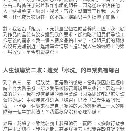
在高二時擔任了影片製作小組的組長，因為從來不信任他
人，結果導演、編劇、後製、音效、設備等工作我一人全
包，其他成員被晾在一邊不說，還跟男主角搞壞了關係。
對，我名為「組長」，充其量是個埋頭苦幹的工匠，我只顧
到作品的品質有沒有達到我的要求，卻忽略了組員們尋找工
作意義的需求。我一個人把產品搞出來了，但組員們的關係
卻沒有更加親近，遑論革命情感。這是我人生領導路上的第
一場敗仗，至今刻骨銘心。
人生領導第二敗：遭受「水洗」的畢業典禮總召
到了高三，第二場敗仗，更是敗的徹底。當時我因為已經申
請上台大醫學系，所以受學校徵召籌辦畢業典禮。因為一連
串的意外，我在
沒有到場
的兩場會議（因為剛好都是無法請
公假的課）中被接連推選為「總召」以及「畢業生致詞代
表」。但要一個從來都是自己獨幹的人領導超過三十人的團
隊辦一個畢業典禮！？我壓根兒沒有心理準備。
於是，我躲了。雖然名義上我是總召，實際上大多數行政事
務是由副總召，我的老朋友高品詳操刀。那我在幹嘛呢？我