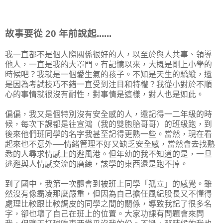
故事要從 20 年前說起......
我一直都不是個人際關係很好的人，以至於與人共事、領導
他人，一直是我的大罩門。有記憶以來，大概是剛上小學的
時候吧？我就是一個愛生氣的孩子。不知是天生的驕縱，還
是因為考試技巧不錯一直受到注目和特權？我從小對於不順
心的事情就很沒有耐性，對事情是這樣，對人也是如此。
偏偏，我又是個特別沒有安全感的人，還記得一二年級的時
候，每次下課都是往宣鴻（我的雙胞胎哥哥）的班級跑，到
後來他們班同學的名字我甚至記得更熟一些。當然，現在看
起來也不意外──情緒管理不好又缺乏安全感，當然會去找熟
悉的人尋求情感上的避風港。但年幼的我不知道的是，一旦
逃避與人情感交流的磨練，該學的東西還是跑不掉。
到了國中，我第一次體會到被班上同學「孤立」的感覺。雖
然沒有像霸凌那麼嚴重，但因為自己擔任風紀股長又不懂得
處理比較跟比較調皮的同學之間的關係，導致我記了很多名
字，卻也壞了自己在班上的位置。大家功課有問題會來問