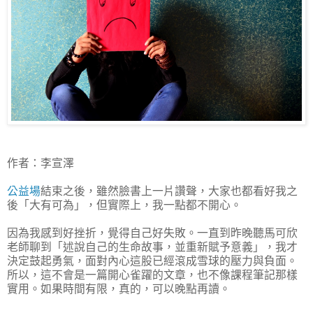
作者：李宣澤
公益場
結束之後，雖然臉書上一片讚聲，大家也都看好我之
後「大有可為」，但實際上，我一點都不開心。
因為我感到好挫折，覺得自己好失敗。一直到昨晚聽馬可欣
老師聊到「述說自己的生命故事，並重新賦予意義」，我才
決定鼓起勇氣，面對內心這股已經滾成雪球的壓力與負面。
所以，這不會是一篇開心雀躍的文章，也不像課程筆記那樣
實用。如果時間有限，真的，可以晚點再讀。