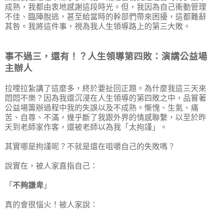
成熟，我都由衷地感謝這段時光。但，我因為自己衝動管理
不佳、臨陣脫逃，甚至給當時的幹部們帶來困擾，這都難辭
其咎。我將這件事，視為我人生領導路上的第三大敗。
事不過三，還有！？人生領導第四敗：演講公益場
主辦人
拉哩拉紮講了這麼多，終於要扯回正題。為什麼我這三天來
悶悶不樂？因為我還沉浸在人生領導的第四敗之中，品嘗著
公益場籌辦過程中我的失誤以及不成熟。慚愧、生氣、痛
苦、自尊、不滿，幾乎斷了我跟外界的情感聯繫，以至於昨
天到老師家作客，還被老師以為我「太拘謹」。
其實哪是拘謹呢？不就是還在咀嚼自己的失敗嗎？
說實在，被人家直指自己：
「
不夠謙卑
」
真的會很惱火！被人家說：