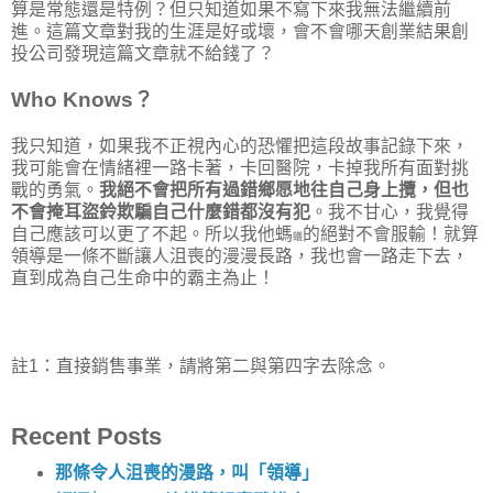
算是常態還是特例？但只知道如果不寫下來我無法繼續前
進。這篇文章對我的生涯是好或壞，會不會哪天創業結果創
投公司發現這篇文章就不給錢了？
Who Knows？
我只知道，如果我不正視內心的恐懼把這段故事記錄下來，
我可能會在情緒裡一路卡著，卡回醫院，卡掉我所有面對挑
戰的勇氣。
我絕不會把所有過錯鄉愿地往自己身上攬，但也
不會掩耳盜鈴欺騙自己什麼錯都沒有犯
。我不甘心，我覺得
自己應該可以更了不起。所以我他螞
的絕對不會服輸！就算
蟻
領導是一條不斷讓人沮喪的漫漫長路，我也會一路走下去，
直到成為自己生命中的霸主為止！
註1：直接銷售事業，請將第二與第四字去除念。
Recent Posts
那條令人沮喪的漫路，叫「領導」