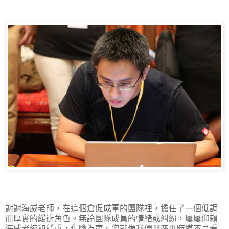
謝謝海威老師，在這個倉促成軍的團隊裡，擔任了一個低調
而厚實的緩衝角色。無論團隊成員的情緒或糾紛，屢屢仰賴
海威老練和穩重，化險為夷。您就像我們那座平時摸不見看