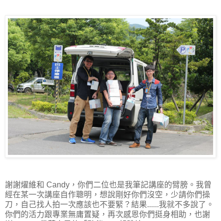
謝謝燿維和 Candy，你們二位也是我筆記講座的臂膀。我曾
經在某一次講座自作聰明，想說剛好你們沒空，少請你們操
刀，自己找人拍一次應該也不要緊？結果......我就不多說了。
你們的活力跟專業無庸置疑，再次感恩你們挺身相助，也謝