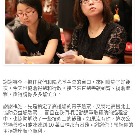
謝謝睿全，擔任我們和陽光基金會的窗口，來回聯絡了好幾
次，今天也協助報到和行政。接下來直到善款到齊、捐助流
程，還得請你多多幫忙 :) 。
謝謝祺浩，先是搞定了高雄場的電子驗票，又特地高鐵北上
協助公益場驗票......而且在我們項活動通爭取贊助的過程當
中，也協助解決了一些技術上的疑難，如果沒有你，這次公
益場善款可能連達到 10 萬目標都有困難，謝謝你！預祝你的
主持講座順心順利。