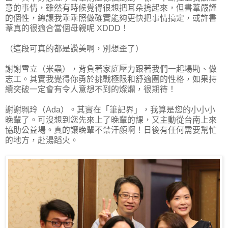
意的事情，雖然有時候覺得很想把耳朵摀起來，但書葦嚴謹
的個性，總讓我乖乖照做確實能夠更快把事情搞定，或許書
葦真的很適合當個母親呢 XDDD！
（這段可真的都是讚美啊，別想歪了）
謝謝雪立（米蟲），背負著家庭壓力跟著我們一起場勘、做
志工。其實我覺得你勇於挑戰極限和舒適圈的性格，如果持
續突破一定會有令人意想不到的燦爛，很期待！
謝謝珮玲（Ada）。其實在「筆記界」，我算是您的小小小
晚輩了。可沒想到您先來上了晚輩的課，又主動從台南上來
協助公益場。真的讓晚輩不禁汗顏啊！日後有任何需要幫忙
的地方，赴湯蹈火。