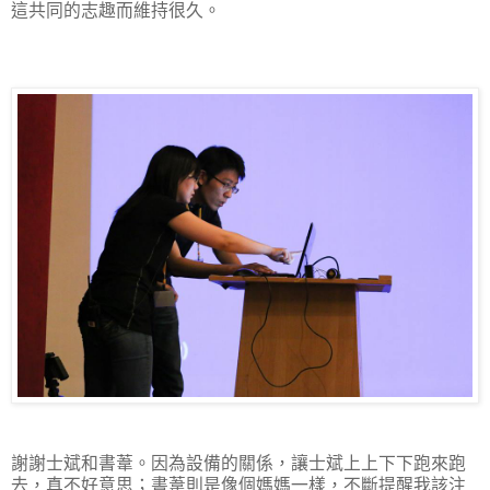
這共同的志趣而維持很久。
謝謝士斌和書葦。因為設備的關係，讓士斌上上下下跑來跑
去，真不好意思；書葦則是像個媽媽一樣，不斷提醒我該注