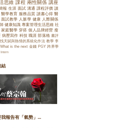
活思維
課程
兩性關係
講座
簡報
生涯
面試
溝通
課程評價
讀
醫學教育
服務品質
讀書心得
醫
面試教學
人脈學
健康
人際關係
師
健康知識
專案管理生活思維
社
家庭醫學
穿搭
個人品牌經營
瘦
歷
病歷寫作
科技
職涯
部落格
書評
找天賦與熱情的系統化作法
教學
李
What is the next
金錢
PGY
跨界學
Intern
連結
我報告有「氣勢」...