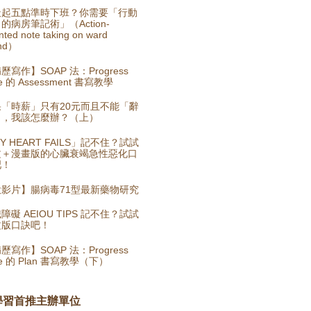
天起五點準時下班？你需要「行動
的病房筆記術」（Action-
nted note taking on ward
nd）
歷寫作】SOAP 法：Progress
e 的 Assessment 書寫教學
果「時薪」只有20元而且不能「辭
」，我該怎麼辦？（上）
Y HEART FAILS」記不住？試試
文＋漫畫版的心臟衰竭急性惡化口
吧！
投影片】腸病毒71型最新藥物研究
障礙 AEIOU TIPS 記不住？試試
文版口訣吧！
歷寫作】SOAP 法：Progress
te 的 Plan 書寫教學（下）
學習首推主辦單位