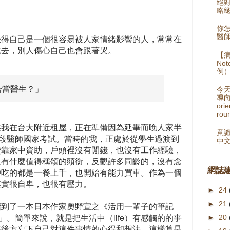
絕
略總
你
醫師
覺得自己是一個很容易被人家情緒影響的人，常常在
進去，別人傷心自己也會跟著哭。
【病
No
例
合當醫生？」
今
導向
orie
rou
候我在台大附近租屋，正在準備因為延畢而晚人家半
意識
階段醫師國家考試。當時的我，正處於從學生過渡到
中
費靠家中資助，戶頭裡沒有閒錢，也沒有工作經驗，
沒有什麼值得稱頌的頭銜，反觀許多同齡的，沒有念
網誌
戶吃的都是一餐上千，也開始有能力買車。作為一個
其實很自卑，也很有壓力。
►
24
►
21
讀到了一本日本作家奧野宣之《活用一輩子的筆記
og」。簡單來說，就是把生活中（life）有感觸的的事
►
20
在後方寫下自己對這件事情的心得和想法，這樣算是