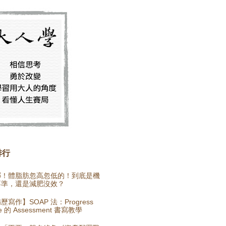
排行
哪！體脂肪忽高忽低的！到底是機
不準，還是減肥沒效？
歷寫作】SOAP 法：Progress
e 的 Assessment 書寫教學