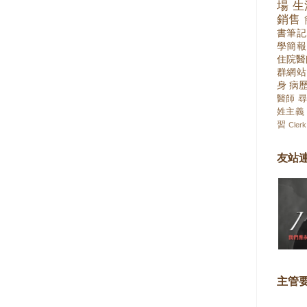
場
生
銷售
書筆記
學簡報
住院醫
群網站
身
病
醫師
尋
姓主義
習
Clerk
友站
主管要