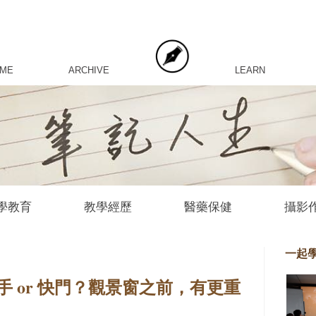
 ME
ARCHIVE
LEARN
學教育
教學經歷
醫藥保健
攝影
一起
 or 快門？觀景窗之前，有更重