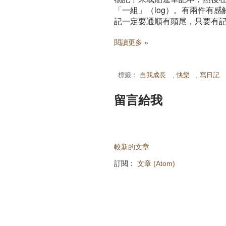
「一組」（log）。有兩件有
記一定要通順有頭尾，只要有
閱讀更多 »
標籤：
自我成長
,
快樂
,
寫日記
留言給我
較新的文章
訂閱：
文章 (Atom)