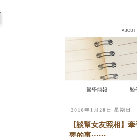
ABOUT
醫學簡報
醫
2018年1月28日 星期日
【談幫女友照相】牽手
要的事⋯⋯