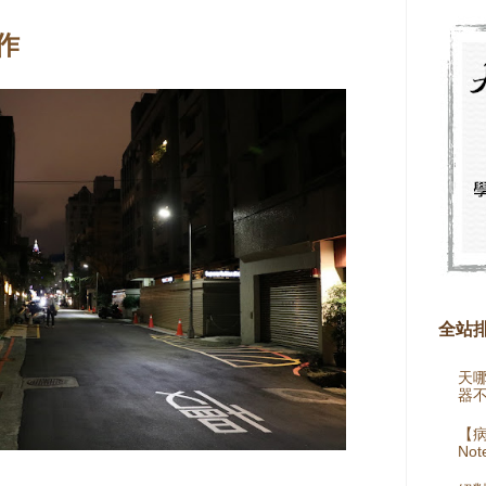
作
全站
天
器
【病
Not