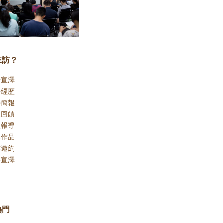
來訪？
於宣澤
學經歷
學簡報
員回饋
體報導
部作品
作邀約
絡宣澤
熱門