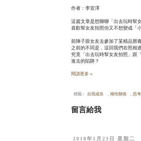
作者：李宣澤
這篇文章是想聊聊「出去玩時幫女
喜歡幫女友拍照但又不想變成「
前陣子跟女友去參加了某精品唇
之前的不同是，這回我們在照相
究竟「出去玩時幫女友拍照」跟
進去的陷阱？
閱讀更多 »
標籤：
自我成長
,
兩性關係
,
思
留言給我
2018年1月23日 星期二