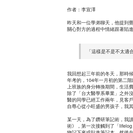
作者：李宣澤
昨天和一位學弟聊天，他提到
關心對方的過程中情緒跟著陷
「這樣是不是不太適
我回想起三年前的冬天，那時
年考的，104年一月初的第二
上班族的身分轉換期間，生活
除了「台大醫學系畢業」之外
醫的同學已經工作兩年，見客
自尊心從小旺盛的男孩子，我
某一天，為了鑽研筆記術，我
術》，第一次接觸到了「lifel
物記下來或貼進筆記本，然後