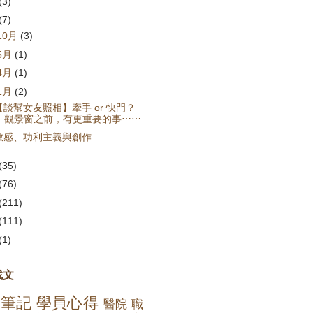
(3)
(7)
10月
(3)
5月
(1)
4月
(1)
1月
(2)
【談幫女友照相】牽手 or 快門？
觀景窗之前，有更重要的事⋯⋯
敏感、功利主義與創作
(35)
(76)
(211)
(111)
(1)
找文
講筆記
學員心得
醫院
職