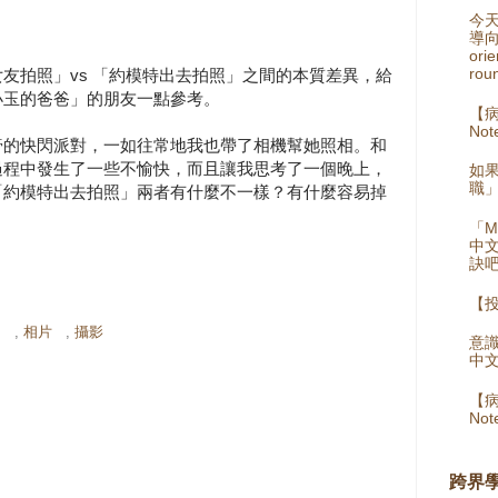
今
導向
orie
rou
友拍照」vs 「約模特出去拍照」之間的本質差異，給
小玉的爸爸」的朋友一點參考。
【病
Not
膏的快閃派對，一如往常地我也帶了相機幫她照相。和
過程中發生了一些不愉快，而且讓我思考了一個晚上，
如
職
「約模特出去拍照」兩者有什麼不一樣？有什麼容易掉
「M
中
訣
【
考
,
相片
,
攝影
意識
中
【病
No
跨界