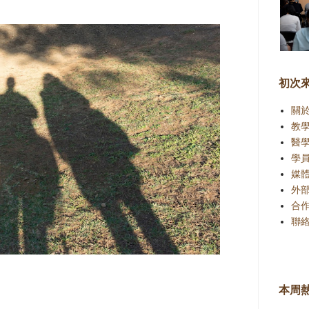
初次
關
教
醫
學
媒
外
合
聯
本周