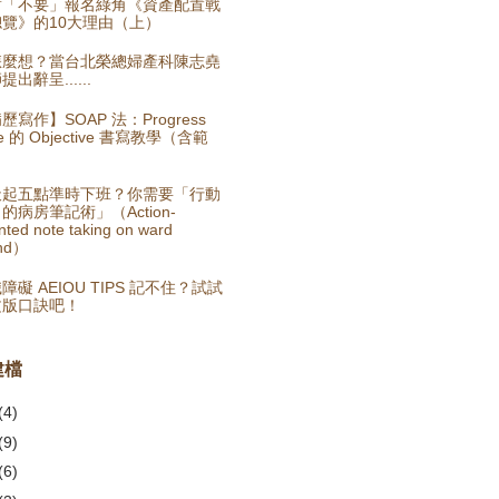
對「不要」報名綠角《資產配置戰
覽》的10大理由（上）
怎麼想？當台北榮總婦產科陳志堯
提出辭呈......
歷寫作】SOAP 法：Progress
te 的 Objective 書寫教學（含範
）
天起五點準時下班？你需要「行動
的病房筆記術」（Action-
nted note taking on ward
nd）
障礙 AEIOU TIPS 記不住？試試
文版口訣吧！
建檔
(4)
(9)
(6)