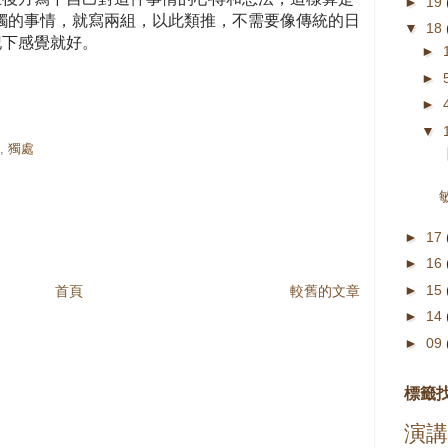
►
19
感觸的事情，就寫兩組，以此類推，不需要像傳統的日
▼
18
記下感覺就好。
►
►
►
▼
,
獨處
►
17
►
16
►
15
首頁
較舊的文章
►
14
►
09
標籤
演