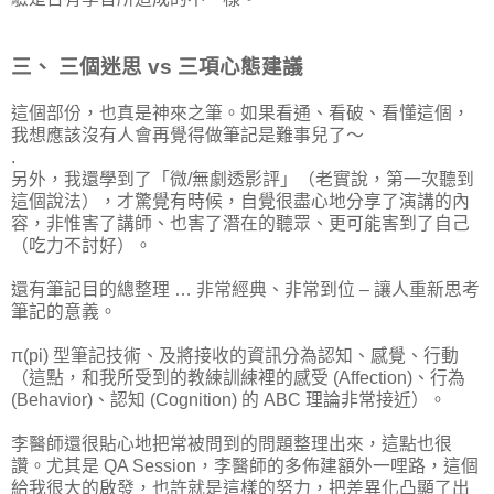
三、 三個迷思 vs 三項心態建議
這個部份，也真是神來之筆。如果看通、看破、看懂這個，
我想應該沒有人會再覺得做筆記是難事兒了～
.
另外，我還學到了「微/無劇透影評」（老實說，第一次聽到
這個說法），才驚覺有時候，自覺很盡心地分享了演講的內
容，非惟害了講師、也害了潛在的聽眾、更可能害到了自己
（吃力不討好）。
還有筆記目的總整理 … 非常經典、非常到位 – 讓人重新思考
筆記的意義。
π(pi) 型筆記技術、及將接收的資訊分為認知、感覺、行動
（這點，和我所受到的教練訓練裡的感受 (Affection)、行為
(Behavior)、認知 (Cognition) 的 ABC 理論非常接近）。
李醫師還很貼心地把常被問到的問題整理出來，這點也很
讚。尤其是 QA Session，李醫師的多佈建額外一哩路，這個
給我很大的啟發，也許就是這樣的努力，把差異化凸顯了出