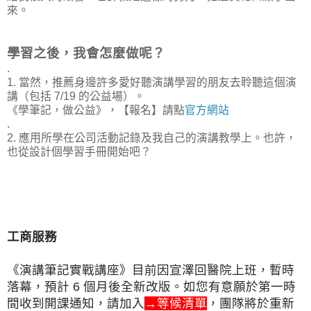
來。
學習之後，我會怎麼做呢？
.
1. 當然，推薦身邊許多愛好聽演講學習的朋友去聆聽這個演
講（包括 7/19 的公益場）。
《學筆記，做公益》，【報名】請點
官方網站
.
2. 應用所學在公司活動記錄及我自己的演講教學上。也許，
也從設計個學習手冊開始吧？
工商服務
《演講筆記實戰講座》目前因宣澤回醫院上班，暫時
落幕，預計 6 個月後全新改版。如您有意願於第一時
間收到
開課通知，請加入
→
等候清單
，團隊將於重新