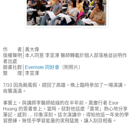
作 者│黃大偉
版權聲明│本人同意 李宣澤 醫師轉載於個人部落格並註明作
者出處
臉書社群│
Evernote 同好會
（附照片）
整 理│李宣澤
7/10 因為颱風假，趕回了高雄，晚上臨時參加了一場演講，
收獲滿滿。
事實上，與講師李醫師結緣約在半年前，異塵行者 Esor
Huang 的簽書會上。當時，就對他這麼「異常」熱心地分享
筆記，感到 … 印象深刻。這次演講中，得知他這一年來的學
習歷練，無怪乎學習能量的突飛猛進，讓人刮目相看。