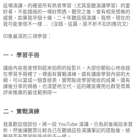
這場演講，的確是所有熱衷學習（尤其是聽演講學習）的愛
好者，不能錯過的一場好際遇。聽完之後，會有相見恨晚的
感覺，如果我早個十幾、二十年聽這個演講，我想，現在的
我可能會很不一樣 …（沒錯，這篇，是不折不扣的推坑文）
印象最深的三項學習：
一、 學習手冊
講座內容我會想到起來拍照的投影片，大部份都貼心地收錄
在學習手冊裡了。裡面有實戰演練，還有講座學習內容的大
綱，可以當成一個查檢表，實際點收學習吸收的成果。還有
課後分享的規格，也清楚地交代，這的確是運用社群受眾典
評來推廣的最佳範例呀～
二、 實戰演練
我喜歡這個部份。將一段 YouTube 演講，分為前後兩段來賞
析，然後讓聽眾比較自己在聽過這些演講筆記的提點後，檢
驗是否有學習所造成的不一樣。