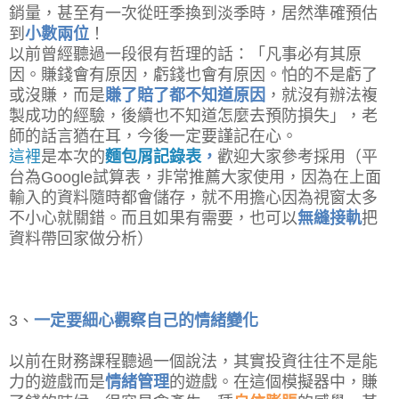
銷量，甚至有一次從旺季換到淡季時，居然準確預估
到
小數兩位
！
以前曾經聽過一段很有哲理的話：「凡事必有其原
因。賺錢會有原因，虧錢也會有原因。怕的不是虧了
或沒賺，而是
賺了賠了都不知道原因
，就沒有辦法複
製成功的經驗，後續也不知道怎麼去預防損失」，老
師的話言猶在耳，今後一定要謹記在心。
這裡
是本次的
麵包屑記錄表
，
歡迎大家參考採用（平
台為Google試算表，非常推薦大家使用，因為在上面
輸入的資料隨時都會儲存，就不用擔心因為視窗太多
不小心就關錯。而且如果有需要，也可以
無縫接軌
把
資料帶回家做分析）
3、
一定要細心觀察自己的情緒變化
以前在財務課程聽過一個說法，其實投資往往不是能
力的遊戲而是
情緒管理
的遊戲。在這個模擬器中，賺