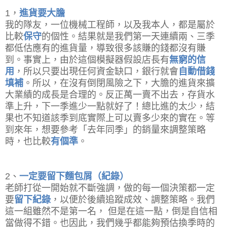
1，
進貨要大膽
我的隊友，一位機械工程師，以及我本人，都是屬於
比較
保守
的個性。結果就是我們第一天連續兩、三季
都低估應有的進貨量，導致很多該賺的錢都沒有賺
到。事實上，由於這個模擬器假設店長有
無窮的信
用
，所以只要出現任何資金缺口，銀行就會
自動借錢
填補
。所以，在沒有倒閉風險之下，大膽的進貨來擴
大業績的成長是合理的。反正萬一賣不出去，存貨水
準上升，下一季進少一點就好了！總比進的太少，結
果也不知道該季到底實際上可以賣多少來的實在。等
到來年，想要參考「去年同季」的銷量來調整策略
時，也比較
有個準
。
2、
一定要留下麵包屑（紀錄）
老師打從一開始就不斷強調，做的每一個決策都一定
要
留下紀錄
，以便於後續追蹤成效、調整策略。我們
這一組雖然不是第一名， 但是在這一點，倒是自信相
當做得不錯。也因此，我們幾乎都能夠預估換季時的