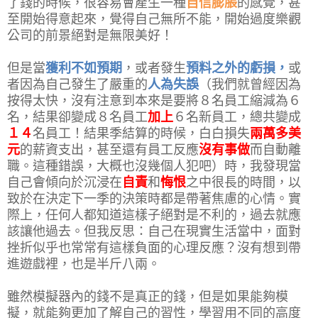
了錢的時候，很容易會產生一種
自信膨脹
的感覺，甚
至開始得意起來，覺得自己無所不能，開始過度樂觀
公司的前景絕對是無限美好！
但是當
獲利不如預期
，或者發生
預料之外的虧損，
或
者因為自己發生了嚴重的
人為
失誤
（我們就曾經因為
按得太快，沒有注意到本來是要將８名員工縮減為６
名，結果卻變成８名員工
加上
６名新員工，總共變成
１４
名員工！結果季結算的時候，白白損失
兩萬多美
元
的薪資支出，甚至還有員工反應
沒有事做
而自動離
職。這種錯誤，大概也沒幾個人犯吧）時，我發現當
自己會傾向於沉浸在
自責
和
悔恨
之中很長的時間，以
致於在決定下一季的決策時都是帶著焦慮的心情。實
際上，任何人都知道這樣子絕對是不利的，過去就應
該讓他過去。但我反思：自己在現實生活當中，面對
挫折似乎也常常有這樣負面的心理反應？沒有想到帶
進遊戲裡，也是半斤八兩。
雖然模擬器內的錢不是真正的錢，但是如果能夠模
擬，就能夠更加了解自己的習性，學習用不同的高度