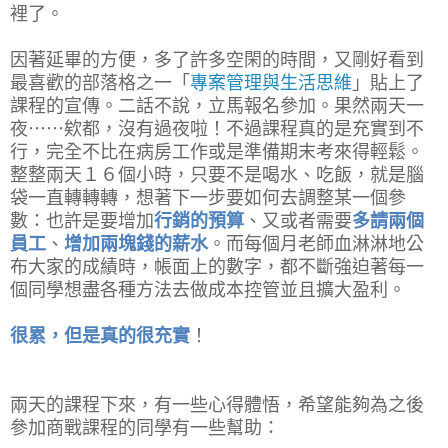
裡了。
因著延畢的方便，多了許多空閑的時間，又剛好看到
最喜歡的部落格之一「
專案管理與生活思維
」貼上了
課程的宣傳。二話不說，立馬報名參加。果然兩天一
夜⋯⋯欸都，沒有過夜啦！不過課程真的是充實到不
行，完全不比在病房工作或是準備期末考來得輕鬆。
整整兩天１６個小時，只要不是喝水、吃飯，就是腦
袋一直轉轉轉，想著下一步要如何去調整某一個參
數：也許是要增加
行銷的預算
、又或者需要
多請兩個
員工
、
增加兩塊錢的薪水
。而每個月老師血淋淋地公
布大家的成績時，帳面上的數字，都不斷強迫著每一
個同學想盡各種方法去做成本控管並且擴大盈利。
很累，但是真的很充實
！
兩天的課程下來，有一些心得體悟，希望能夠為之後
參加商戰課程的同學有一些幫助：