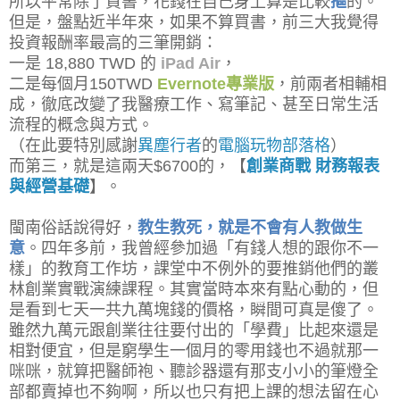
所以平常除了買書，花錢在自己身上算是比較
摳
的。
但是，盤點近半年來，如果不算買書，前三大我覺得
投資報酬率最高的三筆開銷：
一是 18,880 TWD 的
iPad Air
，
二是每個月150TWD
Evernote專業版
，前兩者相輔相
成，徹底改變了我醫療工作、寫筆記、甚至日常生活
流程的概念與方式。
（在此要特別感謝
異塵行者
的
電腦玩物部落格
）
而第三，就是這兩天$6700的，【
創業商戰 財務報表
與經營基礎
】。
閩南俗話說得好，
教生教死，就是不會有人教做生
意
。四年多前，我曾經參加過「有錢人想的跟你不一
樣」的教育工作坊，課堂中不例外的要推銷他們的叢
林創業實戰演練課程。其實當時本來有點心動的，但
是看到七天一共九萬塊錢的價格，瞬間可真是傻了。
雖然九萬元跟創業往往要付出的「學費」比起來還是
相對便宜，但是窮學生一個月的零用錢也不過就那一
咪咪，就算把醫師袍、聽診器還有那支小小的筆燈全
部都賣掉也不夠啊，所以也只有把上課的想法留在心