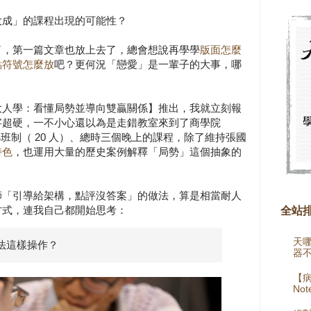
大成」的課程出現的可能性？
了，第一篇文章也放上去了，總會想說再學學
版面怎麼
點符號怎麼放
吧？更何況「戀愛」是一輩子的大事，哪
大人學：看懂局勢並導向雙贏關係】推出，我就立刻報
字超硬，一不小心還以為是走錯教室來到了商學院
班制（ 20 人）、總時三個晚上的課程，除了維持張國
特色
，也運用大量的歷史案例解釋「局勢」這個抽象的
師「引導給架構，點評沒答案」的做法，算是相當耐人
方式，連我自己都開始思考：
全站
天
法這樣操作？
器
【病
Not