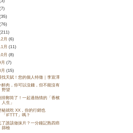
(3)
(7)
(35)
(76)
(211)
12月
(6)
11月
(11)
10月
(8)
9月
(7)
8月
(15)
尋找天賦！您的個人特徵｜李宣澤
小鮮肉，你可以沒錢，但不能沒有
野望
別排郵筒了！一起過熱情的「香檳
人生」
便秘就吃 XX，你的行銷也
「IFTTT」嗎？
忘了誰該做抹片？一分鐘記熟四癌
篩檢