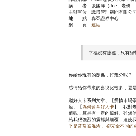
講 者｜張國洋（Joe、老僑，
主辦單位｜識博管理顧問有限公
地 點｜犇亞證券中心
網 頁｜
連結
幸福沒有捷徑，只有經營
你給你現有的關係，打幾分呢？
感情給你帶來的喜悅比較多，還
繼好人卡系列文章、【愛情市場
座、【
為何會拿好人卡
】，我對
值觀，算是有一定的瞭解。雖然
給我很強烈的震撼與顛覆，迫使
乎是常常被混淆， 卻完全不同的