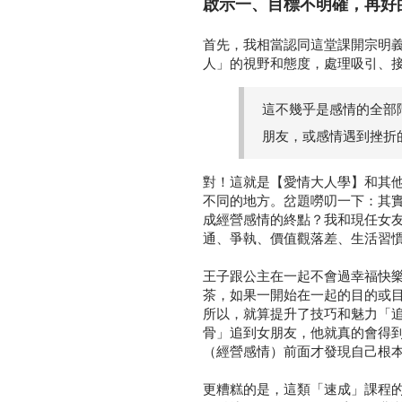
啟示一、目標不明確，再好
首先，我相當認同這堂課開宗明
人」的視野和態度，處理吸引、
這不幾乎是感情的全部
朋友，或感情遇到挫折
對！這就是【愛情大人學】和其
不同的地方。岔題嘮叨一下：其
成經營感情的終點？我和現任女
通、爭執、價值觀落差、生活習
王子跟公主在一起不會過幸福快
茶，如果一開始在一起的目的或
所以，就算提升了技巧和魅力「
骨」追到女朋友，他就真的會得
（經營感情）前面才發現自己根
更糟糕的是，這類「速成」課程