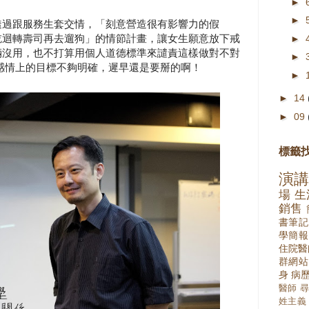
►
►
透過跟服務生套交情，「刻意營造很有影響力的假
吃迴轉壽司再去遛狗」的情節計畫，讓女生願意放下戒
►
倆沒用，也不打算用個人道德標準來譴責這樣做對不對
►
感情上的目標不夠明確，遲早還是要掰的啊！
►
►
14
►
09
標籤
演
場
生
銷售
書筆記
學簡報
住院醫
群網站
身
病
醫師
尋
姓主義