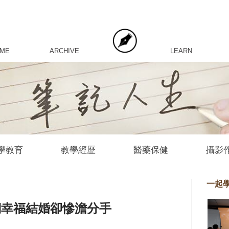
 ME
ARCHIVE
LEARN
學教育
教學經歷
醫藥保健
攝影
一起
們幸福結婚卻慘澹分手