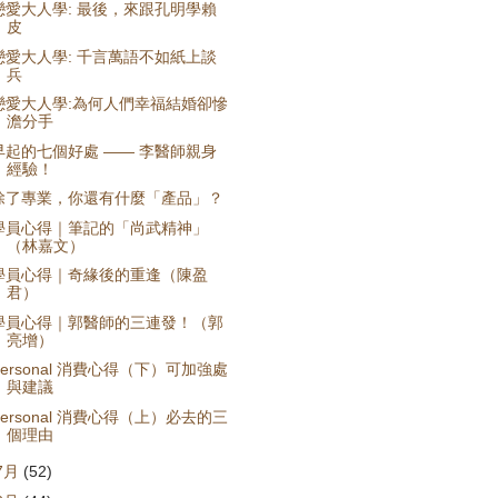
戀愛大人學: 最後，來跟孔明學賴
皮
戀愛大人學: 千言萬語不如紙上談
兵
戀愛大人學:為何人們幸福結婚卻慘
澹分手
早起的七個好處 —— 李醫師親身
經驗！
除了專業，你還有什麼「產品」？
學員心得｜筆記的「尚武精神」
（林嘉文）
學員心得｜奇緣後的重逢（陳盈
君）
學員心得｜郭醫師的三連發！（郭
亮增）
Fersonal 消費心得（下）可加強處
與建議
Fersonal 消費心得（上）必去的三
個理由
7月
(52)