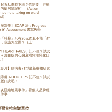
天起五點準時下班？你需要「行動
的病房筆記術」（Action-
nted note taking on ward
nd）
歷寫作】SOAP 法：Progress
e 的 Assessment 書寫教學
果「時薪」只有20元而且不能「辭
」，我該怎麼辦？（上）
Y HEART FAILS」記不住？試試
文＋漫畫版的心臟衰竭急性惡化口
吧！
投影片】腸病毒71型最新藥物研究
障礙 AEIOU TIPS 記不住？試試
文版口訣吧！
「炎亞綸地震事件」看個人品牌經
三件事
學習首推主辦單位