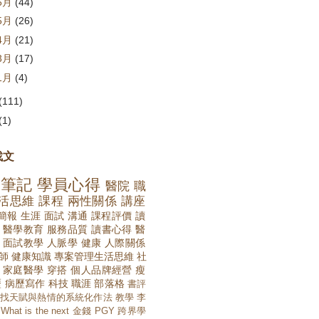
6月
(44)
5月
(26)
4月
(21)
3月
(17)
1月
(4)
(111)
(1)
找文
講筆記
學員心得
醫院
職
活思維
課程
兩性關係
講座
簡報
生涯
面試
溝通
課程評價
讀
醫學教育
服務品質
讀書心得
醫
面試教學
人脈學
健康
人際關係
師
健康知識
專案管理生活思維
社
家庭醫學
穿搭
個人品牌經營
瘦
歷
病歷寫作
科技
職涯
部落格
書評
找天賦與熱情的系統化作法
教學
李
What is the next
金錢
PGY
跨界學