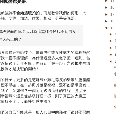
►
19
的戰術都是屁
►
18
義就強調
不會給溫暖拍拍
，而是教會我們如何用「大
►
17
接觸、交往、加溫、維繫、相處、分手等議題。
►
16
▼
15
階段與面向嘛？我以為這堂課是給找不到男女
►
的人來上的？
►
►
他強調提升搭訕技巧、鍛鍊男性或女性魅力的課程截然
►
實我一直不能理解，為什麼這麼多人似乎把「追到」當
▼
友過招過了五年有餘，理解到「在一起」之後根本的溝
慣協調才是挑戰的開始！
樂的日子，更多的是芝麻綠豆雞毛蒜皮的柴米油鹽醬醋
目標不明確，在一起與其說是祝福，還不如是場磨難，
追到了」又如何？一個宅宅透過這樣的課程「脫胎換
到幸福嗎？還是像越級打怪一樣，到了真正的大魔王
本駕馭不了，反而挫折感更深？
的講師自己可能就是一般人心目中的那種「很難學習的