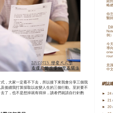
絕
略總
你
醫師
【病
No
例
今
導向
orie
rou
意識
中
方式，大家一定看不下去，所以接下來我會分享三個我
網誌
以及後續我打算採取以改變人生的三個行動。至於要不
月去了，也不是想掉就有得掉，讀者們就請自行針酌
►
24
►
21
►
20