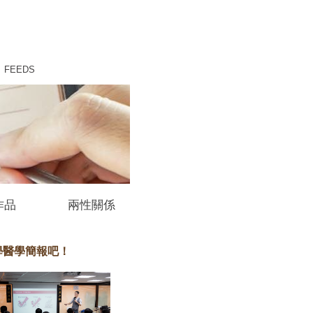
FEEDS
作品
兩性關係
學醫學簡報吧！