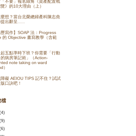
對「不要」報名綠角《資產配置戰
覽》的10大理由（上）
怎麼想？當台北榮總婦產科陳志堯
提出辭呈......
歷寫作】SOAP 法：Progress
te 的 Objective 書寫教學（含範
）
天起五點準時下班？你需要「行動
的病房筆記術」（Action-
nted note taking on ward
nd）
障礙 AEIOU TIPS 記不住？試試
文版口訣吧！
建檔
(4)
(9)
(6)