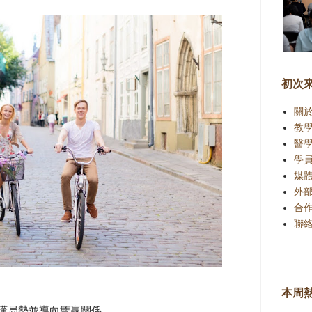
初次
關
教
醫
學
媒
外
合
聯
本周
看懂局勢並導向雙贏關係