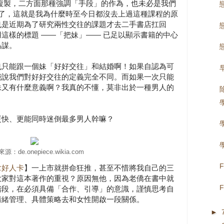
複製，二方面那種強調「手段」的作為，也未必是我們
到了，這就是我為什麼時至今日都沒去上過這種課程的原
也是近期為了研究兩性交往的課題才去二手書店扛回
這樣的標題 ——「把妹」—— 已足以顯示書籍的中心
為謀。
也只能跟一個妹「好好交往」和結婚啊！如果自認為可
能說我們對好好交往的定義完全不同。而如果一次只能
妹又有什麼意義啊？我真的不懂，莫非出於一種男人的
更快、更能同時迷倒最多男人幹嘛？
源：de.onepiece.wikia.com
拿好人卡
】一上市就拼命狂推，甚至不惜將我自己的三
大家對這本著作的重視？原因無他，因為老僑在書中就
階段，在必須具備「合作、引導」的意識，謹慎思考自
情緒管理、具體策略去和女性開啟一段關係。
►