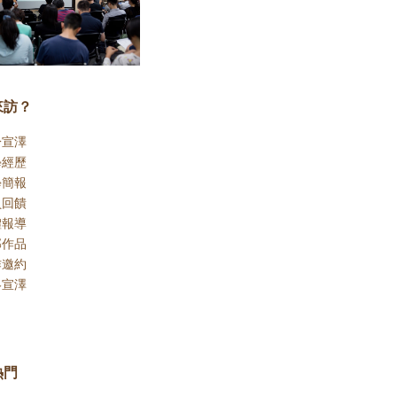
來訪？
於宣澤
學經歷
學簡報
員回饋
體報導
部作品
作邀約
絡宣澤
熱門