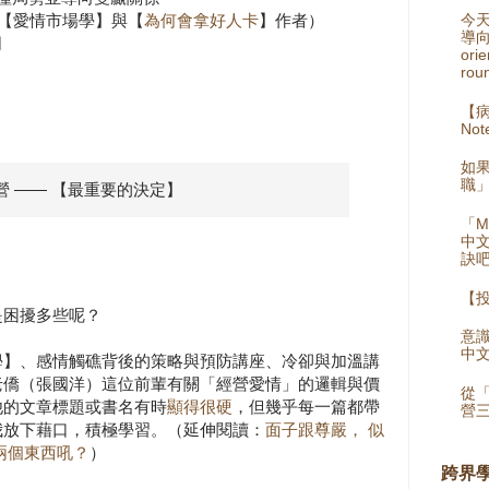
【愛情市場學】與【
為何會拿好人卡
】作者）
今
導向
司
orie
rou
【病
Not
如
職
 —— 【最重要的決定】
「M
中
訣
【
是困擾多些呢？
意識
中
學】、感情觸礁背後的策略與預防講座、冷卻與加溫講
老僑（張國洋）這位前輩有關「經營愛情」的邏輯與價
從
他的文章標題或書名有時
顯得很硬
，但幾乎每一篇都帶
營
我放下藉口，積極學習。（延伸閱讀：
面子跟尊嚴， 似
兩個東西吼？
）
跨界