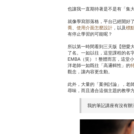
也讓我一直期待著是不是有「集
就像學寫部落格，平台已經開好
喬
、
使用介面怎麼設計
，以及
標
有停止學習的可能呢？
所以第一時間看到三天版【戀愛
了名。一如以往，這堂課程的名
EMBA（笑）！整體而言，這堂小
洋老師一如既往「高邏輯性」的
觀念，讓內容更生動。
此外，大量的「案例討論」，老
尋味，而且適合這個主題的教學
我的筆記講座有沒有辦