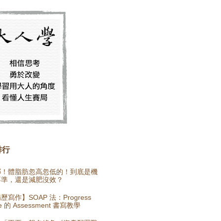
排行
哪！體脂肪忽高忽低的！到底是機
不準，還是減肥沒效？
歷寫作】SOAP 法：Progress
e 的 Assessment 書寫教學