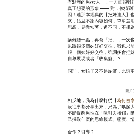
有點壞的男/女人」，一方面很難
真正想要的形象 —— 對，你猜
因！連那本經典的【把妹達人】
來，姑且不論內容如何，單單選用
思想，見微知著，道不同，不相
講難聽一點，再會「把」，一次
以跟很多個妹好好交往，我也只
跟一個妹好好交往，強調多會把
自尊展現或者「收集癖」？
同理，女孩子又不是蛇姬，比誰
圖片來
相反地，我為什麼打從【
為何會
段往事都分享出來，只為了喚起
不斷提醒男性在「吸引與接觸」
己採取什麼的思維模式、態度、
合作？引導？