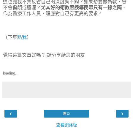
這也讓我不禁反省自己的深度夠不夠？如果想要做衛教，會
不會偏頗或遺漏？尤其
好的衛教跟誤導民眾只有一線之隔
，
作為醫療工作人員，理應對自己有更高的要求。
（下集
點我
）
覺得這篇文章好嗎？ 請分享給您的朋友
loading..
‹
›
首頁
查看網路版