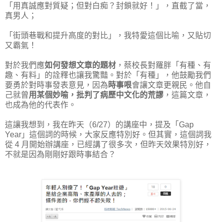
「用真誠應對質疑；但對白痴？封鎖就好！」，直截了當，
真男人；
「街頭巷戰和提升高度的對比」，我特愛這個比喻，又貼切
又霸氣！
對於我們應
如何發想文章的題材
，蔡校長對羅胖「有種、有
趣、有料」的詮釋也讓我驚豔。對於「有種」，他鼓勵我們
要勇於對時事發表意見，因為
時事哏
會讓文章更親民。他自
己就曾
用某個妙喻，批判了病歷中文化的荒謬
，這篇文章，
也成為他的代表作。
這讓我想到，我在昨天（6/27）的講座中，提及「Gap
Year」這個詞的時候，大家反應特別好。但其實，這個詞我
從 4 月開始辦講座，已經講了很多次，但昨天效果特別好，
不就是因為剛剛好跟時事結合？