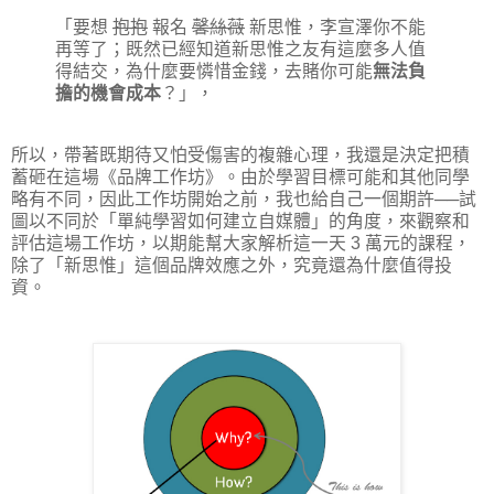
「要想
抱抱
報名
馨絲薇
新思惟，李宣澤你不能
再等了；既然已經知道新思惟之友有這麼多人值
得結交，為什麼要憐惜金錢，去賭你可能
無法負
擔的機會成本
？」，
所以，帶著既期待又怕受傷害的複雜心理，我還是決定把積
蓄砸在這場《品牌工作坊》。由於學習目標可能和其他同學
略有不同，因此工作坊開始之前，我也給自己一個期許──試
圖以不同於「單純學習如何建立自媒體」的角度，來觀察和
評估這場工作坊，以期能幫大家解析這一天 3 萬元的課程，
除了「新思惟」這個品牌效應之外，究竟還為什麼值得投
資。