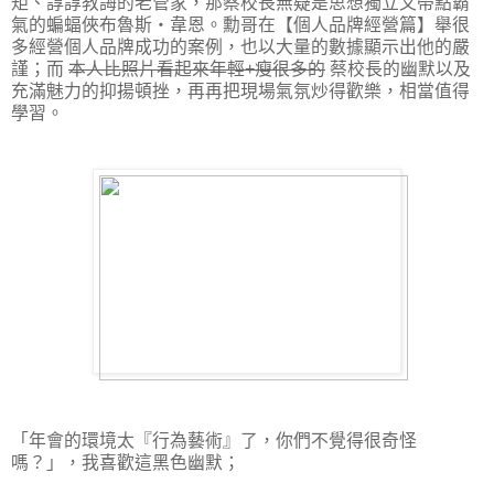
矩、諄諄教誨的老管家，那蔡校長無疑是思想獨立又帶點霸
氣的蝙蝠俠布魯斯‧韋恩。勳哥在【個人品牌經營篇】舉很
多經營個人品牌成功的案例，也以大量的數據顯示出他的嚴
謹；而
本人比照片看起來年輕+瘦很多的
蔡校長的幽默以及
充滿魅力的抑揚頓挫，再再把現場氣氛炒得歡樂，相當值得
學習。
「年會的環境太『行為藝術』了，你們不覺得很奇怪
嗎？」，我喜歡這黑色幽默；