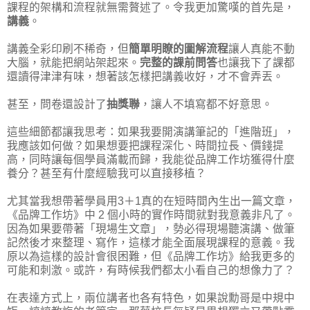
課程的架構和流程就無需贅述了。令我更加驚嘆的首先是，
講義
。
講義全彩印刷不稀奇，但
簡單明瞭的圖解流程
讓人真能不動
大腦，就能把網站架起來。
完整的課前問答
也讓我下了課都
還讀得津津有味，想著該怎樣把講義收好，才不會弄丟。
甚至，問卷還設計了
抽獎聯
，讓人不填寫都不好意思。
這些細節都讓我思考：如果我要開演講筆記的「進階班」，
我應該如何做？如果想要把課程深化、時間拉長、價錢提
高，同時讓每個學員滿載而歸，我能從品牌工作坊獲得什麼
養分？甚至有什麼經驗我可以直接移植？
尤其當我想帶著學員用3＋1真的在短時間內生出一篇文章，
《品牌工作坊》中 2 個小時的實作時間就對我意義非凡了。
因為如果要帶著「現場生文章」，勢必得現場聽演講、做筆
記然後才來整理、寫作，這樣才能全面展現課程的意義。我
原以為這樣的設計會很困難，但《品牌工作坊》給我更多的
可能和刺激。或許，有時候我們都太小看自己的想像力了？
在表達方式上，兩位講者也各有特色，如果說勳哥是中規中