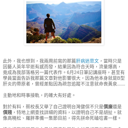
此外，我也想到，我兩周前寫的那篇
肝病迷思文
，當時只是
因藝人英年早逝有感而發，結果因為符合天時，流量爆高，
竟成為我部落格另一篇代表作。6月24日筆記講座時，甚至有
學員當面告訴我那篇文章對他影響很大，因為他本身就是B型
肝炎的帶原者，曾經差點因為疏忽追蹤不注意就命喪黃泉.......
主動地和時事接軌，的確大有好處。
對於有料，蔡校長又舉了自己證明台灣健保不只是
價廉
還是
價賤
，特地上網查找詳細的資料，以證明自己不是胡扯。就
像高曉松、羅胖準備一集節目前，得先拼命死磕唸書一樣。