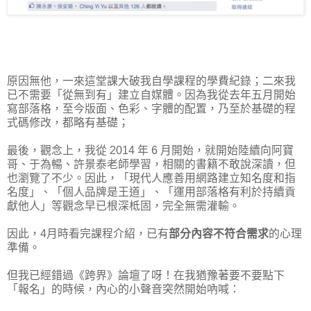
原因無他，一來這堂課大破我自學課程的學費紀錄；二來我
已不需要「從無到有」建立自媒體。因為我從去年五月開始
寫部落格，至今版面、色彩、字體的配置，乃至於基礎的程
式碼修改，都略有基礎；
最後，觀念上，我從 2014 年 6 月開始，就開始陸續向阿寶
哥、于為暢、許景泰老師學習，相關的書籍不敢說深讀，但
也瀏覽了不少。因此，「現代人應善用網路建立知名度和指
名度」、「個人品牌是王道」、「運用部落格有利於持續貢
獻他人」等觀念早已根深柢固，完全無需灌輸。
因此，4月時看完課程介紹，已有
部分內容不符合需求
的心理
準備。
但我已經錯過《跨界》論壇了呀！在我猶豫著要不要點下
「報名」的時候，內心的小聲音突然開始吶喊：