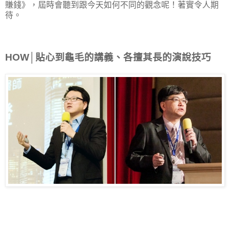
賺錢》，屆時會聽到跟今天如何不同的觀念呢！著實令人期
待。
HOW│貼心到龜毛的講義、各擅其長的演說技巧