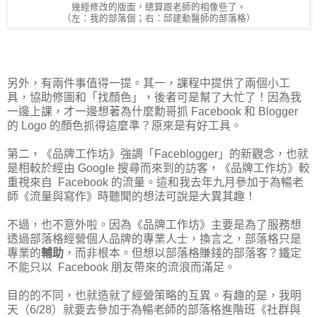
幾經修改的版面，總算跟老師的相像些了。
（左：我的部落個；右：邱建勳醫師的部落格）
另外，有兩件事值得一提。其一，課程中提供了兩個小工
具，協助修圖和「找顏色」，後者可是幫了大忙了！因為我
一邊上課，才一邊想著為什麼勳哥抓 Facebook 和 Blogger
的 Logo 的顏色抓得這麼準？原來是有好工具。
第二，《品牌工作坊》強調「Faceblogger」的新觀念，也就
是相較於經由 Google 搜尋而來到的訪客，《品牌工作坊》較
重視來自 Facebook 的流量。這和我去年九月參加于為暢老
師《流量與寫作》時聽聞的想法可說是大異其趣！
不過，也不意外啦。因為《品牌工作坊》主要是為了服務想
透過部落格經營個人品牌的專業人士，換言之，部落格只是
專業的
輔助
，而非根本。但想以部落格賺錢的部落客？鐵定
不能只以 Facebook 朋友帶來的流浪而滿足。
目的的不同，也就造就了經營策略的互異。有趣的是，我明
天（6/28）就要去參加于為暢老師的部落格進階班《社群與