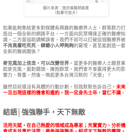
圖片來源：施亦倫醫師臉書
（點擊可放大）
如果能夠集結更多對媒體有興趣的醫療界人士，群策群力打
造出一個全新的網路平台，一方面向民眾傳達正確的醫療知
識，二方面協助調解誤會，我們不就可以打破這個醫療界被
不肖高層吃死死
、
蟑螂小人呷夠夠
的窘境，甚至能創造一套
全新的醫病關係？
麥克風加上信念，可以改變世界
。當更多的醫療人士願意拿
起麥克風，面對鏡頭、擁抱群眾，我們會不會贏得更大的影
響力、尊重，然後，喚起更多台灣沉默的「天使」？
雖然目前還沒有具體的行動計劃，但我默默告訴自己。
未來
一旦出現這樣的機會和邀約，我一定身先士卒，當仁不讓
。
結語│強強聯手，天下無敵
活用天賦，在自己熱愛的領域成為專家；
充實實力、分析機
會成本並勇於決策；最後強強聯手，組成天下無敵的團隊，