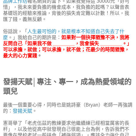
品牌工作坊
報名網頁的當下。如果我覺得這 30000元「好可
惜」，我未來要負擔的機會成本，我負擔的起嗎？以聲音表
基礎班的經驗來推論，背後的損失肯定難以計數！所以，我
匯了錢，義無反顧。
俗話說，「
人生最可怕的，就是根本不知道自己失去了什
麼
。」我給自己的期許是：
如果對一個抉擇猶豫不決，我將
反問自己「如果我不做 ________，我會損失 ________。」
可以承擔，就做；可以承擔，就不做；花最少的時間猶豫，
最大的心力實踐
。
發揚天賦│專注、專一，成為熱愛領域的
頭兒
最後一個重要心得，同時也是姚詩豪（Bryan）老師一再強調
的：
發揚天賦
。
憲哥舉了「老虎伍茲的教練要求他繼續練已經相當厲害的長
杆」，以及他從高中就發現自己很能上台為例，告訴我們不
要像在學校考試一般拼命「補強弱項」，應該全力強化自己