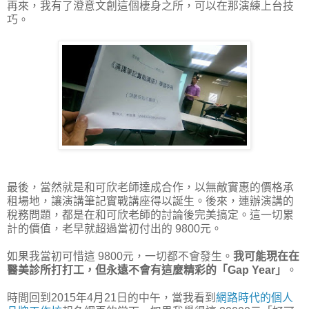
再來，我有了澄意文創這個棲身之所，可以在那演練上台技
巧。
最後，當然就是和可欣老師達成合作，以無敵實惠的價格承
租場地，讓演講筆記實戰講座得以誕生。後來，連辦演講的
稅務問題，都是在和可欣老師的討論後完美搞定。這一切累
計的價值，老早就超過當初付出的 9800元。
如果我當初可惜這 9800元，一切都不會發生。
我可能現在在
醫美診所打打工，但永遠不會有這麼精彩的「Gap Year」
。
時間回到2015年4月21日的中午，當我看到
網路時代的個人