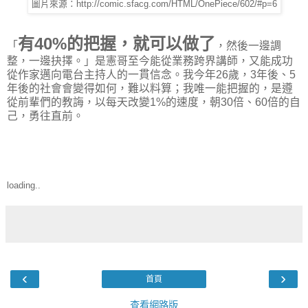
圖片來源：http://comic.sfacg.com/HTML/OnePiece/602/#p=6
有40%的把握，就可以做了
「
，然後一邊調
整，一邊抉擇。」是憲哥至今能從業務跨界講師，又能成功
從作家邁向電台主持人的一貫信念。我今年26歲，3年後、5
年後的社會會變得如何，難以料算；我唯一能把握的，是遵
從前輩們的教誨，以每天改變1%的速度，朝30倍、60倍的自
己，勇往直前。
loading..
‹
›
首頁
查看網路版