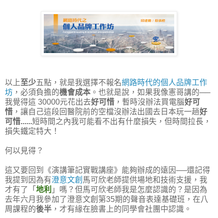
以上
至少
五點，就是我選擇不報名
網路時代的個人品牌工作
坊
，必須負擔的
機會成本
。也就是說，如果我像憲哥講的──
我覺得這 30000元花出去
好可惜
，暫時沒辦法買電腦
好可
惜
，讓自己這段回醫院前的空檔沒辦法出國去日本玩一趟
好
可惜......
短時間之內我可能看不出有什麼損失，但時間拉長，
損失鐵定特大！
何以見得？
這又要回到《演講筆記實戰講座》能夠辦成的遠因──還記得
我提到因為有
澄意文創
馬可欣老師提供場地和技術支援，我
才有了「
地利
」嗎？但馬可欣老師我是怎麼認識的？是因為
去年六月我參加了澄意文創第35期的聲音表達基礎班，在八
周課程的
後半
，才有緣在臉書上的同學會社團中認識。