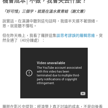
機會成本│不做，我會失去什麼？
「好可惜」三個字，就是在溫水煮青蛙（謝文憲）
說實話，在演講中聽到這句話時，我還半天摸不著頭緒，
恩，就是聽不懂啦。
但在昨天晚上，我看了羅胖這集
談思考謬誤的羅輯思維
，突
然全通了（40分鐘處）：
羅胖在影片中提到：經濟學上真正討論的成本，不是向後看