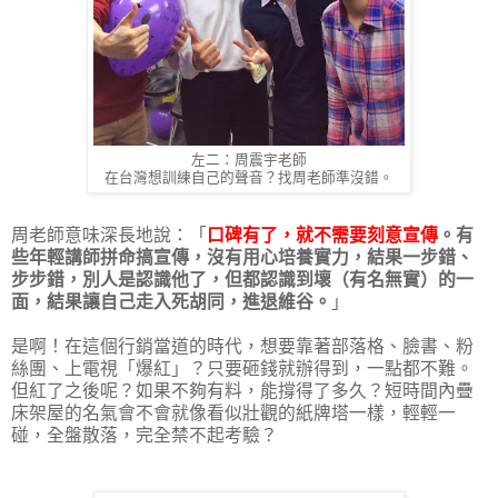
左二：周震宇老師
在台灣想訓練自己的聲音？找周老師準沒錯。
周老師意味深長地說：「
口碑有了，就不需要刻意宣傳
。有
些年輕講師拼命搞宣傳，沒有用心培養實力，結果一步錯、
步步錯，別人是認識他了，但都認識到壞（有名無實）的一
面，結果讓自己走入死胡同，進退維谷。
」
是啊！在這個行銷當道的時代，想要靠著部落格、臉書、粉
絲團、上電視「爆紅」？只要砸錢就辦得到，一點都不難。
但紅了之後呢？如果不夠有料，能撐得了多久？短時間內疊
床架屋的名氣會不會就像看似壯觀的紙牌塔一樣，輕輕一
碰，全盤散落，完全禁不起考驗？