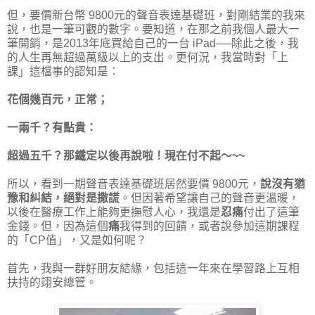
但，要價新台幣 9800元的聲音表達基礎班，對剛結業的我來
說，也是一筆可觀的數字。要知道，在那之前我個人最大一
筆開銷，是2013年底買給自己的一台 iPad──除此之後，我
的人生再無超過萬級以上的支出。更何況，我當時對「上
課」這檔事的認知是：
花個幾百元，正常；
一兩千？有點貴：
超過五千？那鐵定以後再說啦！現在付不起～~~
所以，看到一期聲音表達基礎班居然要價 9800元，
說沒有猶
豫和糾結，絕對是撒謊
。但因著希望讓自己的聲音更溫暖，
以後在醫療工作上能夠更撫慰人心，我還是
忍痛
付出了這筆
金錢。但，因為這個
痛
我得到的回饋，或者說參加這期課程
的「CP值」，又是如何呢？
首先，我與一群好朋友結緣，包括這一年來在學習路上互相
扶持的翊安總管。