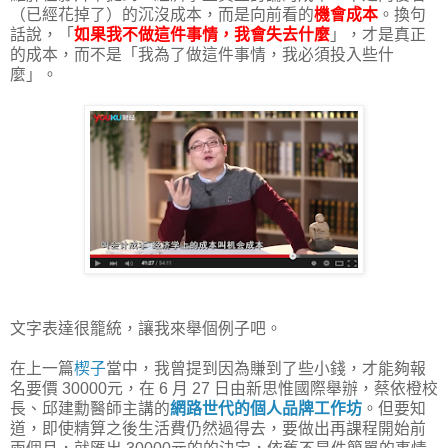
（已經花掉了）的沉沒成本，而是向前看的
機會成本
。換句
話說，「
如果我不做這件事情，我會失去什麼
」，才是真正
的成本，而不是「我為了做這件事情，我必須投入些什
麼」。
文字表達很籠統，讓我來舉個例子吧。
在上一篇
楔子
當中，我曾提到因為賺到了些小錢，才能夠報
名要價 30000元，在 6 月 27 日由新思惟國際舉辦，蔡依橙校
長、邱建勳醫師主講的
網路世代的個人品牌工作坊
。但要知
道，即使精算之後生活費仍然過得去，要做出再課程開始前