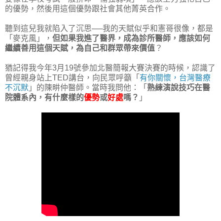
的優勢，然後用這個優勢跟社會其他菁英合作。
聽到這兒我就陷入了沉思──我的天賦似乎和憲哥很像，都是
「麥克風」，
但如果我進了醫界，成為診所醫師，應該如何
繼續善用這個天賦，為自己和群眾帶來價值
？
猶記得我今年3月19號參加北醫簡報大賽決賽的時候，認識了
曾經親身站上TED講台，向民眾呼籲「
有你關懷，台灣醫療
不沉默
」的陳畊仲醫師。當時我問他：「
熟練演說技巧在醫
院體系內，有什麼樣的
優勢
或
好處
嗎？
」