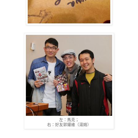
左：馬克；
右：好友郭燿維（湯姆）