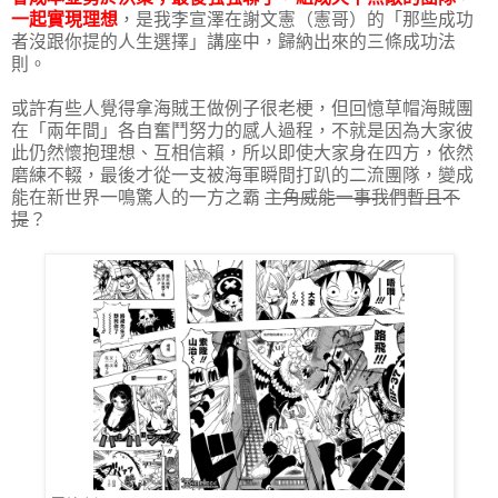
一起實現理想
，是我李宣澤在謝文憲（憲哥）的「那些成功
者沒跟你提的人生選擇」講座中，歸納出來的三條成功法
則。
或許有些人覺得拿海賊王做例子很老梗，但回憶草帽海賊團
在「兩年間」各自奮鬥努力的感人過程，不就是因為大家彼
此仍然懷抱理想、互相信賴，所以即使大家身在四方，依然
磨練不輟，最後才從一支被海軍瞬間打趴的二流團隊，變成
能在新世界一鳴驚人的一方之霸
主角威能一事我們暫且不
提
？