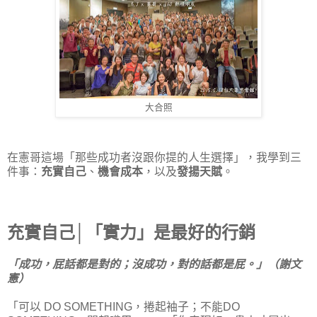
大合照
在憲哥這場「那些成功者沒跟你提的人生選擇」，我學到三
件事：
充實自己
、
機會成本
，以及
發揚天賦
。
充實自己│「實力」是最好的行銷
「成功，屁話都是對的；沒成功，對的話都是屁。」（謝文
憲）
「可以 DO SOMETHING，捲起袖子；不能DO