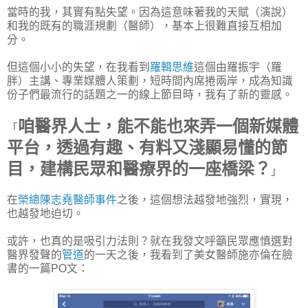
當時的我，其實有點失望。因為這意味著我的天賦（演說）
和我的既有的職涯規劃（醫師），基本上很難直接互相加
分。
但這個小小的失望，在我看到
羅輯思維
這個由羅振宇（羅
胖）主講、專業媒體人策劃，短時間內席捲兩岸，成為知識
份子們最流行的話題之一的線上節目時，我有了新的靈感。
咱醫界人士，能不能也來弄一個新媒體
「
平台，透過有趣、有料又淺顯易懂的節
目，建構民眾和醫療界的一座橋梁？
」
在
榮總陳志堯醫師事件
之後，這個想法越發地強烈，實現，
也越發地迫切。
或許，也真的是吸引力法則？就在我發文呼籲民眾應慎選對
醫界發聲的
管道
的一天之後，我看到了美女醫師施亦倫在臉
書的一篇PO文：