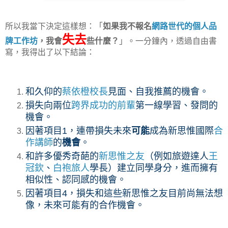
所以我當下決定這樣想：「
如果我不報名
網路世代的個人品
失去
牌工作坊
，我會
些什麼？
」。一分鐘內，透過自由書
寫，我得出了以下結論：
和久仰的
蔡依橙校長
見面、自我推薦的機會。
損失向兩位
跨界成功的前輩
第一線學習、發問的
機會。
因著項目1，連帶損失未來
可能
成為新思惟國際
合
作講師
的
機會
。
和許多優秀奇葩的
新思惟之友
（例如旅遊達人
王
冠欽
、
白袍旅人
學長）建立同學身分，進而擁有
相似性、認同感的機會。
因著項目4，損失和這些新思惟之友目前尚無法想
像，未來可能有的合作機會。