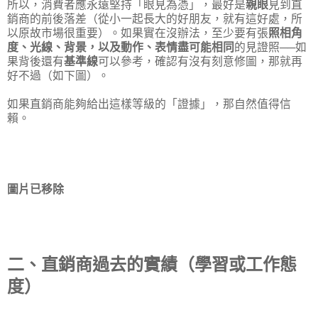
所以，消費者應永遠堅持「眼見為憑」，最好是
親眼
見到直
銷商的前後落差（從小一起長大的好朋友，就有這好處，所
以原故市場很重要）。如果實在沒辦法，至少要有張
照相角
度、光線、背景，以及動作、表情盡可能相同
的見證照──如
果背後還有
基準線
可以參考，確認有沒有刻意修圖，那就再
好不過（如下圖）。
如果直銷商能夠給出這樣等級的「證據」，那自然值得信
賴。
圖片已移除
二、直銷商過去的實績（學習或工作態
度）