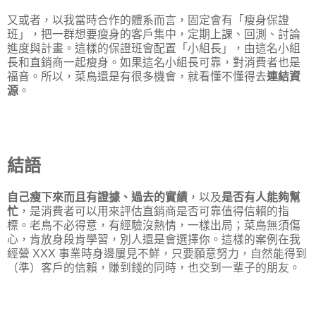
又或者，以我當時合作的體系而言，固定會有「瘦身保證
班」，把一群想要瘦身的客戶集中，定期上課、回測、討論
進度與計畫。這樣的保證班會配置「小組長」，由這名小組
長和直銷商一起瘦身。如果這名小組長可靠，對消費者也是
福音。所以，菜鳥還是有很多機會，就看懂不懂得去
連結資
源
。
結語
自己瘦下來而且有證據、
過去的實績
，以及
是否有人能夠幫
忙
，是消費者可以用來評估直銷商是否可靠值得信賴的指
標。老鳥不必得意，有經驗沒熱情，一樣出局；菜鳥無須傷
心，肯放身段肯學習，別人還是會選擇你。這樣的案例在我
經營 XXX 事業時身邊屢見不鮮，只要願意努力，自然能得到
（準）客戶的信賴，賺到錢的同時，也交到一輩子的朋友。