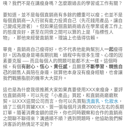
咦？我們不是在講瘦身嗎？怎麼跟過去的學習或工作有關？
要知道，並不是每個直銷商有多餘的體重可以瘦；也並不是
每個直銷商一入行就有能力投資自己（先花錢用產品，讓自
己變成見證者）。但如果這個直銷商過去在學業或者工作上
的態度良好，甚至在同儕之間可以算的上是「指標性人
物」，那他來經營直銷業，理論上也值得信賴。
畢竟，直銷商自己瘦得好，也不代表他能夠幫別人
一起
瘦得
好。因為瘦身是場長期抗戰，過程中有很多生理、心理的因
素要克服 ── 而且每個人的問題可能都不太一樣。這個時
候，有個
有耐心、恆心、責任感
，且願意
不斷學習、精進自
己
的銷售人員陪在身邊，就算他本身沒有瘦身經驗，也會讓
我們戰勝脂肪的機率大大提升。
這也是為什麼我很推薦大家如果真要使用XXX來瘦身，要評
估直銷商時，可以先從「小產品」買起，和直銷商磨磨默
契。以XXX這間公司而言，你可以先買點
洗面乳、化妝水
，
過了三個月買罐XXX、簽一張每個月消費2000元左右的長期
訂單。隨著消費金額的提升，你也同時觀察和合作的直銷商
之間聊不聊得來？溝通順不順？遇到問題時，他協助我們解
決客訴的熱情足不足夠？