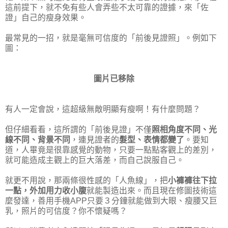
這前提下，就不免有些人會弄些不太可靠的證據，來「佐
證」自己的瘦身效果。
最常見的一招，就是毫無可信度的「前後見證照」。例如下
圖：
圖片已移除
有人一定會說，這超級無敵明顯有瘦啊！有什麼問題？
但仔細看看，這所謂的「前後見證」不僅
照相角度不同、光
線不同、背景不同
，連見證者的
髮型、表情都變了
。要知
道，人畢竟是很靠感覺的動物，只要一點點客觀上的差別，
就可能造成主觀上的巨大落差，而自己說服自己。
就更不用說，那兩條很性感的「人魚線」，把
小褲褲往下拉
一點，外加用力收小腹
就能製造出來。而且現在修圖技術這
麼發達，善用手機APP只要３分鐘就能做到大眼、瘦腰又巨
乳，照片的可信度？你不懷疑嗎？