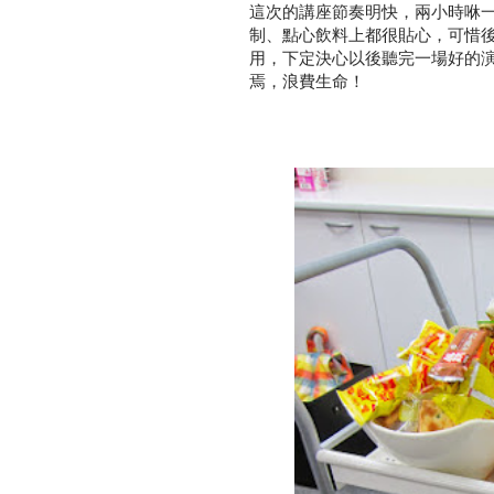
這次的講座節奏明快，兩小時咻
制、點心飲料上都很貼心，可惜
用，下定決心以後聽完一場好的
焉，浪費生命！