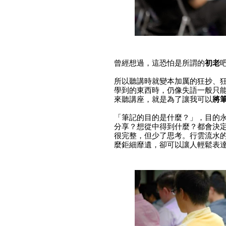
曾經想過，這恐怕是所謂的
初老
所以聽講時就變本加厲的狂抄、
學到的東西時，仍像失語一般只
來聽講座，就是為了讓我可以
將
「筆記的目的是什麼？」，目的
分享？想從中得到什麼？都會決
很完整，但少了思考。行雲流水
麼鉅細靡遺，卻可以讓人輕鬆表