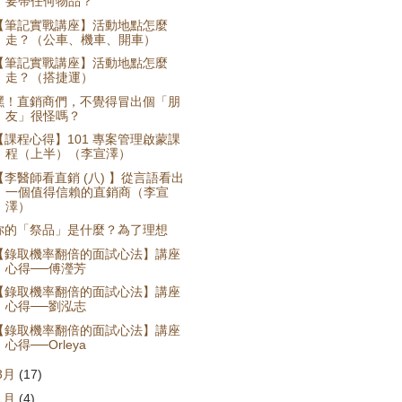
要帶任何物品？
【筆記實戰講座】活動地點怎麼
走？（公車、機車、開車）
【筆記實戰講座】活動地點怎麼
走？（搭捷運）
嘿！直銷商們，不覺得冒出個「朋
友」很怪嗎？
【課程心得】101 專案管理啟蒙課
程（上半）（李宣澤）
【李醫師看直銷 (八) 】從言語看出
一個值得信賴的直銷商（李宣
澤）
你的「祭品」是什麼？為了理想
【錄取機率翻倍的面試心法】講座
心得──傅瀅芳
【錄取機率翻倍的面試心法】講座
心得──劉泓志
【錄取機率翻倍的面試心法】講座
心得──Orleya
3月
(17)
1月
(4)