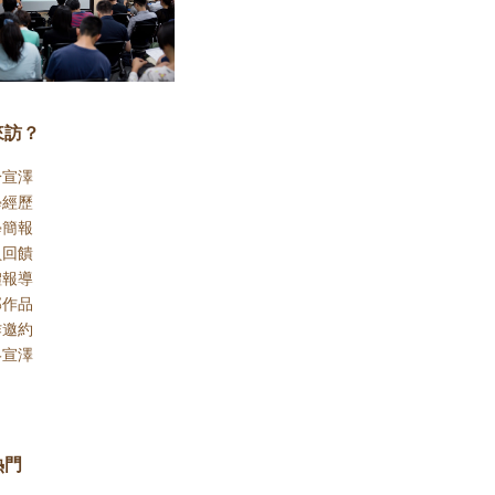
來訪？
於宣澤
學經歷
學簡報
員回饋
體報導
部作品
作邀約
絡宣澤
熱門