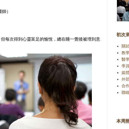
醫師）
初次
，但每次得到心靈富足的愉悅，總在睡一覺後被埋到意
關
教
醫
學
媒
外
合
聯
本周