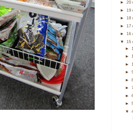
►
20
►
19
►
18
►
17
►
16
▼
15
►
►
►
►
►
►
►
►
▼