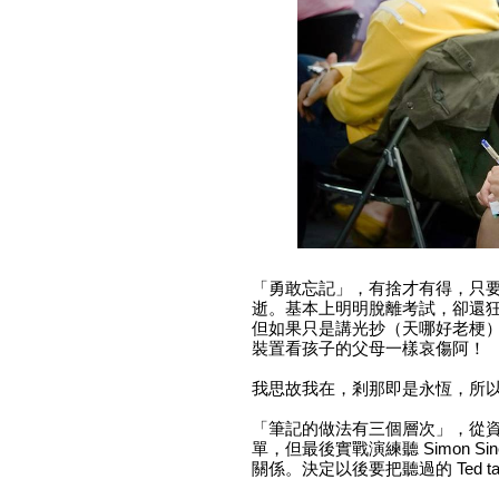
「勇敢忘記」，有捨才有得，只
逝。基本上明明脫離考試，卻還
但如果只是講光抄（天哪好老梗
裝置看孩子的父母一樣哀傷阿！
我思故我在，剎那即是永恆，所
「筆記的做法有三個層次」，從
單，但最後實戰演練聽 Simon 
關係。決定以後要把聽過的 Ted t