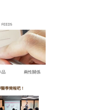
FEEDS
作品
兩性關係
學醫學簡報吧！