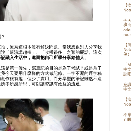
【病
Not
今
導向
orie
rou
吧？
【病
狂拍，無奈這根本沒有解決問題。當我想跟別人分享我
No
能說「這演講超棒」、「收穫很多」之類的屁話。這次
例
筆記融入生活中，進而把自己所學分享給他人
。
「M
永遠是第一優先，寫筆記的目的是為了考試？或是為了
中
定我今天要用什麼樣的方式做記錄。一字不漏的逐字稿
訣
的創作很有趣，但少了實用。而分享型的筆記雖然不這
達所學所感所思，可以讓資訊有效益的流通。
意識
中
【病
No
不拿
7 