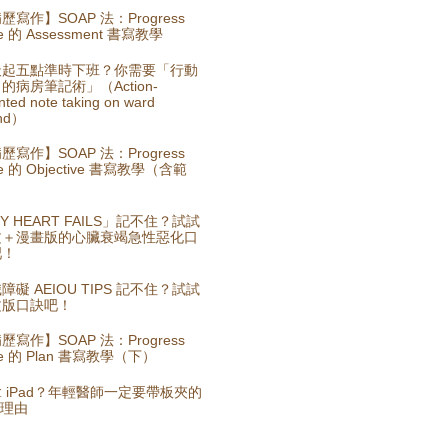
歷寫作】SOAP 法：Progress
e 的 Assessment 書寫教學
天起五點準時下班？你需要「行動
的病房筆記術」（Action-
nted note taking on ward
nd）
歷寫作】SOAP 法：Progress
te 的 Objective 書寫教學（含範
）
Y HEART FAILS」記不住？試試
文＋漫畫版的心臟衰竭急性惡化口
吧！
障礙 AEIOU TIPS 記不住？試試
文版口訣吧！
歷寫作】SOAP 法：Progress
te 的 Plan 書寫教學（下）
 iPad？年輕醫師一定要帶板夾的
個理由