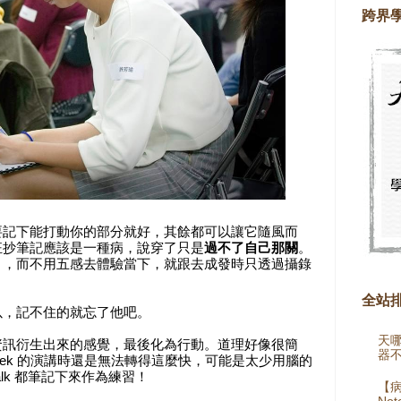
跨界
要記下能打動你的部分就好，其餘都可以讓它隨風而
狂抄筆記應該是一種病，說穿了只是
過不了自己那關
。
），而不用五感去體驗當下，就跟去成發時只透過攝錄
全站
以，記不住的就忘了他吧。
天
資訊衍生出來的感覺，最後化為行動。道理好像很簡
器
Sinek 的演講時還是無法轉得這麼快，可能是太少用腦的
alk 都筆記下來作為練習！
【病
Not