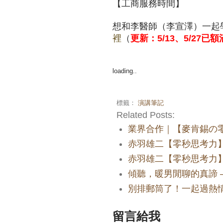
【工商服務時間】
想和李醫師（李宣澤）一起
裡
（
更新：5/13、5/27已額
loading..
標籤：
演講筆記
Related Posts:
業界合作｜【麥肯錫の
赤羽雄二【零秒思考力
赤羽雄二【零秒思考力
傾聽，暖男閒聊的真諦 
別排郵筒了！一起過熱
留言給我