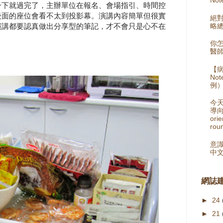
一下就過完了，主辦單位在報名、會場指引、時間控
後面的座位會看不太到投影幕。演講內容簡單但很實
絕
略總
演講都要認真做出分享型的筆記，才不會只是心不在
你
醫師
【病
No
例
今
導向
orie
rou
意識
中
網誌
►
24
►
21