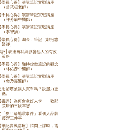
【學員心得】演講筆記實戰講座
（曾慧桓老師）
【學員心得】演講筆記實戰講座
（許芳瑜中醫師）
【學員心得】演講筆記實戰講座
（李智揚）
【學員心得】淘金．筆記（郭冠志
醫師）
課評│表達自我與影響他人的有效
策略
【學員心得】翻轉你做筆記的觀念
（林佑彥中醫師）
【學員心得】演講筆記實戰講座
（樊乃嘉醫師）
想用驚嘆號讓人買單嗎？說服力更
低。
【書評】為何會拿好人卡 ── 敬那
荒唐的三段單戀
從「炎亞綸地震事件」看個人品牌
經營三件事
【筆記實戰講座】請問上課時，需