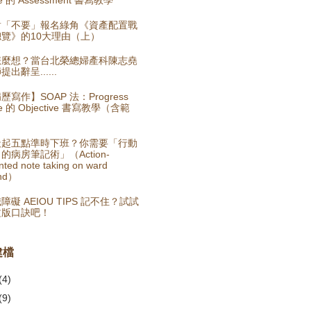
對「不要」報名綠角《資產配置戰
覽》的10大理由（上）
怎麼想？當台北榮總婦產科陳志堯
提出辭呈......
歷寫作】SOAP 法：Progress
te 的 Objective 書寫教學（含範
）
天起五點準時下班？你需要「行動
的病房筆記術」（Action-
nted note taking on ward
nd）
障礙 AEIOU TIPS 記不住？試試
文版口訣吧！
建檔
(4)
(9)