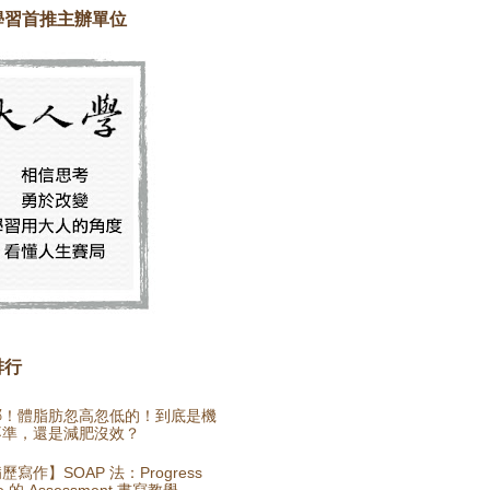
學習首推主辦單位
排行
哪！體脂肪忽高忽低的！到底是機
不準，還是減肥沒效？
歷寫作】SOAP 法：Progress
e 的 Assessment 書寫教學