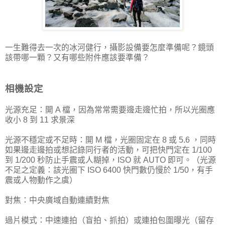
一生難得去一次的冰河健行，攝影設備要怎麼準備呢？鏡頭
該帶哪一顆？又有哪些附件應該要準備？
相機設定
光源充足：開 A 檔，因為常常需要邊走邊忙拍，所以光圈應
收小 8 到 11 求景深
光源不穩定或不足時：開 M 檔，光圈固定在 8 或 5.6 ，同時
如果邊走邊拍或想記錄同行者的活動，可把快門定在 1/100
到 1/200 秒防止手震或人糊掉，ISO 就 AUTO 即可。（光源
不足之定義：該光圈下 ISO 6400 快門數仍慢於 1/50，有手
震或人物動作之虞）
對焦：中央廣域自動連續對焦
過片模式：中速連拍（盲拍、抓拍）或連拍包圍曝光（留存