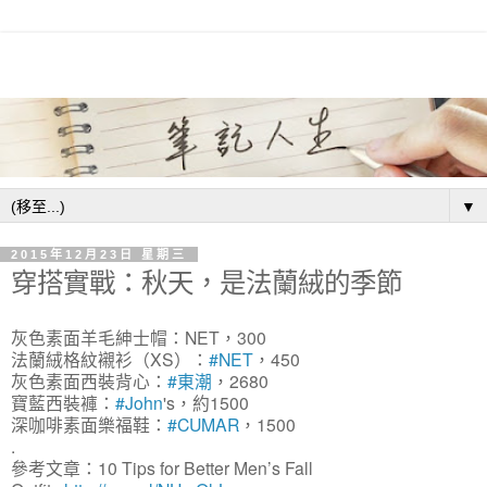
▼
2015年12月23日 星期三
穿搭實戰：秋天，是法蘭絨的季節
灰色素面羊毛紳士帽：NET，300
法蘭絨格紋襯衫（XS）：
‪#‎NET‬
，450
灰色素面西裝背心：
‪#‎東潮‬
，2680
寶藍西裝褲：
‪#‎John‬
's，約1500
深咖啡素面樂福鞋：
‪#‎CUMAR‬
，1500
.
參考文章：10 Tips for Better Men’s Fall