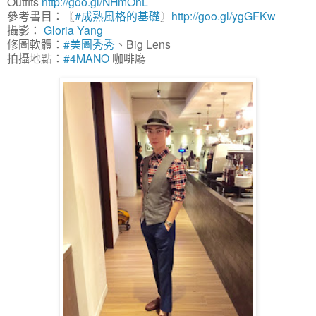
Outfits
http://goo.gl/NHmOhL
參考書目：〖
‪#‎成熟風格的基礎‬
〗
http://goo.gl/ygGFKw
攝影：
Gloria Yang
修圖軟體：
‪#‎美圖秀秀‬
、Big Lens
拍攝地點：
‪#‎4MANO‬
咖啡廳