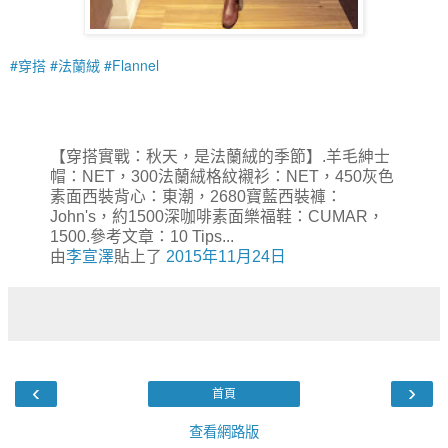
‪#‎穿搭‬
‪#‎法蘭絨‬
‪#‎Flannel‬
【穿搭實戰：秋天，是法蘭絨的季節】.羊毛紳士
帽：NET，300法蘭絨格紋襯衫：NET，450灰色
素面西裝背心：東潮，2680寶藍西裝褲：
John's，約1500深咖啡素面樂福鞋：CUMAR，
1500.參考文章：10 Tips...
由
李宣澤
貼上了
2015年11月24日
‹
›
首頁
查看網路版