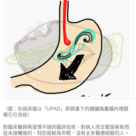
（圖：在病床邊以「UPAD」即興畫下的胰臟偽囊腫內視鏡
導引引流術）
對臨床醫師再習慣不過的臨床技術，對病人而言都是嶄新而
從未接觸過的，特別是較為年輕、沒有太多醫療經驗的人。