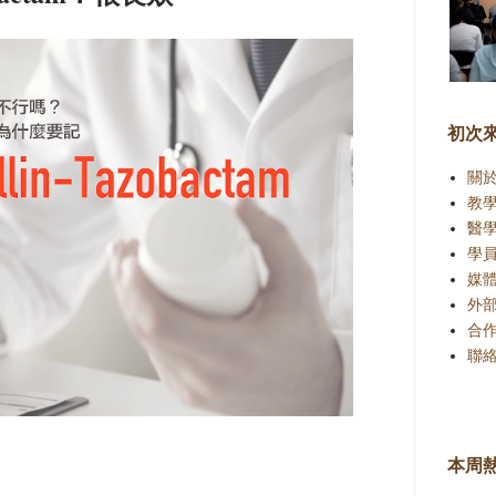
初次
關
教
醫
學
媒
外
合
聯
本周