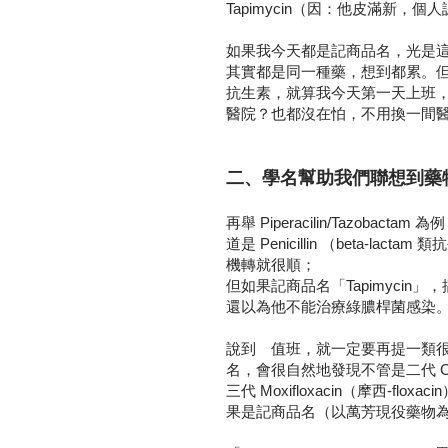
Tapimycin（因：他皮滿新，
如果我今天都是記商品名，光是
其實都是同一種藥，想到都累。
抗生素，就算我今天第一天上班
醫院？也都沒在怕，不用換一間
二、學名幫助我們聯想到藥
再舉 Piperacilin/Tazob
道是 Penicillin （beta-lacta
機轉就很順；
但如果記商品名「Tapimycin」
還以為他不能治療綠膿桿菌感染
說到 值班，就一定要再提一類很常用的
名，會很自然地發現不管是二代 Ciprofl
三代 Moxifloxacin（摩西-
果是記商品名（以萬芳現役藥物