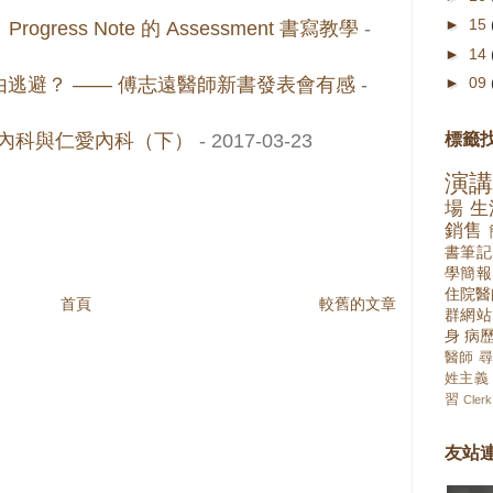
►
15
gress Note 的 Assessment 書寫教學
-
►
14
►
09
逃避？ —— 傅志遠醫師新書發表會有感
-
標籤
芳內科與仁愛內科（下）
- 2017-03-23
演
場
生
銷售
書筆記
學簡報
住院醫
首頁
較舊的文章
群網站
身
病
醫師
尋
姓主義
習
Clerk
友站