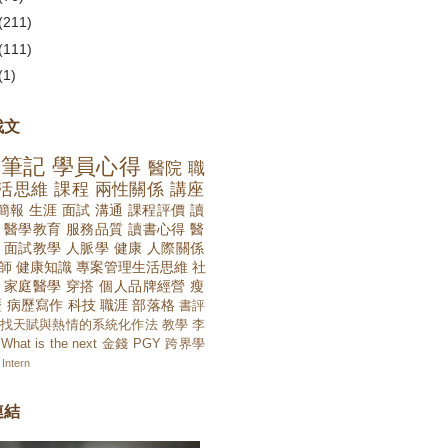
(211)
(111)
(1)
找文
講筆記
學員心得
醫院
職
活思維
課程
兩性關係
講座
簡報
生涯
面試
溝通
課程評價
讀
醫學教育
服務品質
讀書心得
醫
面試教學
人脈學
健康
人際關係
師
健康知識
專案管理生活思維
社
家庭醫學
穿搭
個人品牌經營
瘦
歷
病歷寫作
科技
職涯
部落格
書評
找天賦與熱情的系統化作法
教學
李
What is the next
金錢
PGY
跨界學
Intern
連結