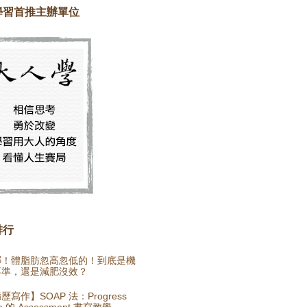
學習首推主辦單位
排行
哪！體脂肪忽高忽低的！到底是機
不準，還是減肥沒效？
歷寫作】SOAP 法：Progress
e 的 Assessment 書寫教學