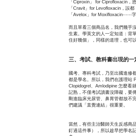
「Ciproxin」 for Ciproflox
「Cravit」for Levoflo
「Avelox」for Moxiflo
而且單看三個商品名，我們幾乎沒有辦法
生素。學英文的人一定知道：背
住好幾個」，同樣的道理，也可
三、考試、教科書出現的一
國考、專科考試，乃至出國進修都是
都是學名。所以，我們在護理站 Pl
Clopidogrel、Amlodip
記熟，不僅考試讀書沒障礙，要
剛進臨床光尿管、鼻胃管都放不
們建議「直覺連結」很重要。
當然，有些主治醫師天生反感商
釘過這件事），所以趁早把學名