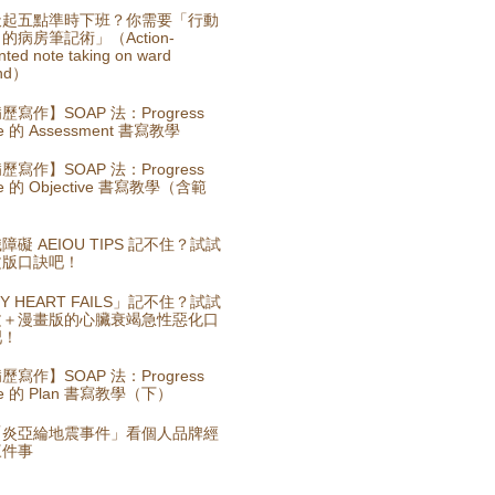
天起五點準時下班？你需要「行動
的病房筆記術」（Action-
nted note taking on ward
nd）
歷寫作】SOAP 法：Progress
e 的 Assessment 書寫教學
歷寫作】SOAP 法：Progress
te 的 Objective 書寫教學（含範
）
障礙 AEIOU TIPS 記不住？試試
文版口訣吧！
Y HEART FAILS」記不住？試試
文＋漫畫版的心臟衰竭急性惡化口
吧！
歷寫作】SOAP 法：Progress
te 的 Plan 書寫教學（下）
「炎亞綸地震事件」看個人品牌經
三件事