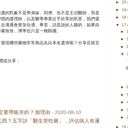
►
20
►
19
溝通的對象不是學弟妹、同儕、也不是主治醫師，而是
►
18
習慣的護理師，以及醫學專業近乎於零的民眾，我們還
名去溝通會更加合適。畢竟，話是說給人聽的，如果自
▼
17
得霧煞煞，博學也只是一種顯擺。
►
►
有發現哪些藥物常常商品名比本名還夯呢？分享在留言
►
▼
按讚或分享；
►
►
育
►
►
定要帶板夾的 7 個理由
- 2020-08-10
►
忘西？五字訣「醫生管吃藥」，評估病人有邏
►
16