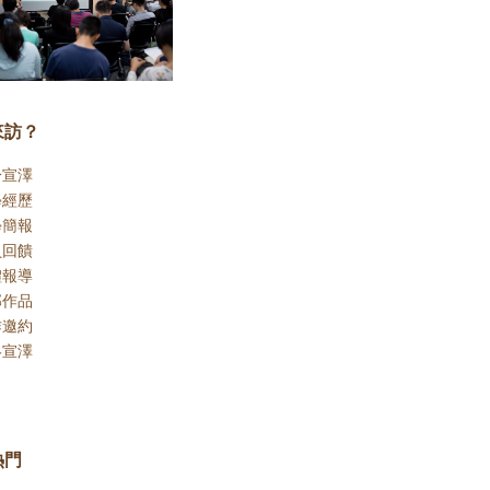
來訪？
於宣澤
學經歷
學簡報
員回饋
體報導
部作品
作邀約
絡宣澤
熱門