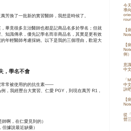
今
導向
orie
近萬芳換了一批新的實習醫師，我想是時候了。
rou
案，畢竟很多主治醫師也都是記商品名多於學名；但就
【病
習、知識傳承，優先記學名而非商品名，其實是更有效
Not
院的年輕醫師考慮採納。以下是我的三個理由，歡迎大
【病
No
例
意識
中
失，學名不會
「M
院常常被使用的的抗生素——
中
訣
tam」——為例，我經歷台大實習、仁愛 PGY，到現在萬芳 R1，
【病
No
從
營
m（同名就是帥啊，在仁愛見到的）
名，但據說最近缺藥）