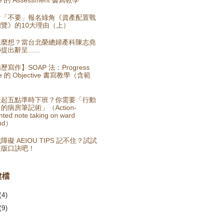
對「不要」報名綠角《資產配置戰
覽》的10大理由（上）
怎麼想？當台北榮總婦產科陳志堯
提出辭呈......
歷寫作】SOAP 法：Progress
te 的 Objective 書寫教學（含範
）
天起五點準時下班？你需要「行動
的病房筆記術」（Action-
nted note taking on ward
nd）
障礙 AEIOU TIPS 記不住？試試
文版口訣吧！
建檔
(4)
(9)