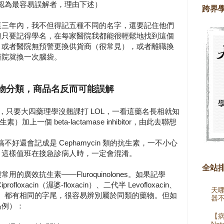
個人認為最容易誤解者，理由下述）
跨界
這三年內，我不但得記五種不同的名字，還要記住他們
但只要記得學名，在每家醫院我都能很輕鬆地找到這個
，或者醫院無預警更換供貨商（很常見），或者離職換
醫院就換一次腦袋。
物分類，商品名反而可能誤解
actam 為例，只要大四藥理學沒翹課打 LOL，一看這藥名長相就知
m 類抗生素）加上一個 beta-lactamase inhibitor，由此去聯想
，搞不好還會記成是 Cephamycin 類的抗生素，一不小心
。這樣值班在接急診病人時，一定會混淆。
全站
廣效抗生素——Fluroquinolones。如果記學
oxacin（濕婆-floxacin）、二代半 Levofloxacin、
天
floxacin）都有相同的字尾，很容易辨別屬於同類的藥物。但如
器
為例）：
【病
Not