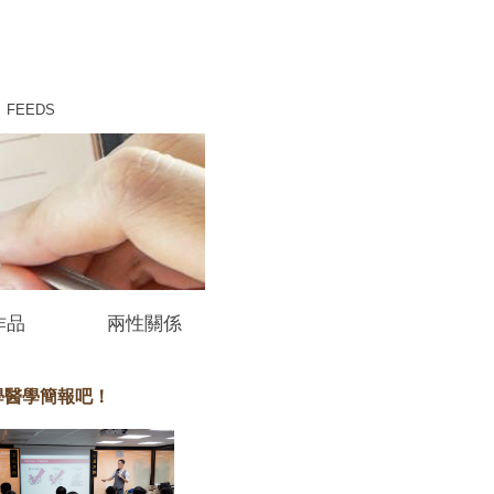
FEEDS
作品
兩性關係
學醫學簡報吧！