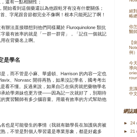
acin，恩，還有一點相關性；
xacin，誒都，開始看到這個藥還以為他跟蛀牙有沒有什麼關係；
絕
xacin⋯⋯字首、字尾跟音節都完全不像啊！根本只能死記了啊！
略總
你
直接聯想到他們同樣屬於 Fluroquinolone 類抗
醫師
單字最有效率的就是「一群一群背」，「記住一個就記
以用在背藥名上啊。
【病
No
例
定是學名
今
導向
orie
，而不管是小麻、華盛頓、Harrison 的內容一定也
rou
avix、Norvasc 開得再熟，如果沒記學名，國考考出
ine 怎麼看就是看不懂。反過來說，如果自己在病房就把藥物學名
意識
傳承給學弟妹也更方便——因為記一次就好了，別期待
中
完的實習醫師有多少腦容量。用最有效率的方式幫助他
網誌
►
24
品名也是可能發生的事情（我就有聽學長在加護病房被
►
21
記熟，不管是對個人學習還是專業形象，都是好處多