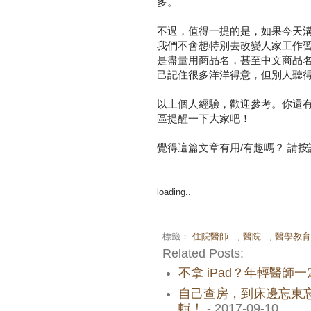
多。
不過，值得一提的是，如果今天
我們不會想特別去改變人家工作
是盡量用商品名，甚至中文商品
己記住很多洋洋得意，但別人聽
以上個人經驗，歡迎參考。你還
區提醒一下大家吧！
覺得這篇文章有用/有趣嗎？ 請
loading..
標籤：
住院醫師
,
醫院
,
醫學教
Related Posts:
不拿 iPad？年輕醫師一
自己查房，到床邊忘東
輯！
- 2017-09-10