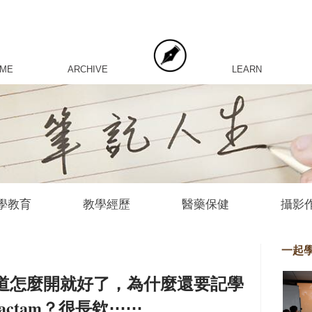
 ME
ARCHIVE
LEARN
學教育
教學經歷
醫藥保健
攝影
一起
n 知道怎麼開就好了，為什麼還要記學
azobactam？很長欸⋯⋯